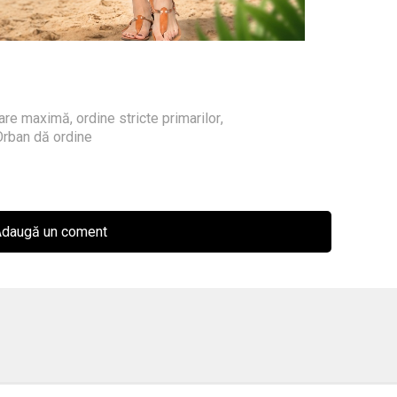
zare maximă
,
ordine stricte primarilor
,
Orban dă ordine
daugă un coment