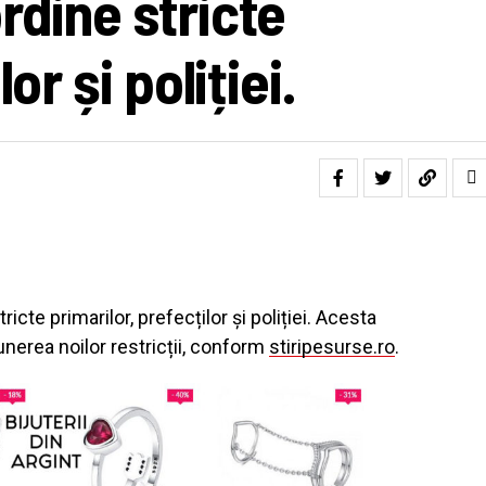
rdine stricte
or și poliției.
cte primarilor, prefecților și poliției. Acesta
erea noilor restricții, conform
stiripesurse.ro
.