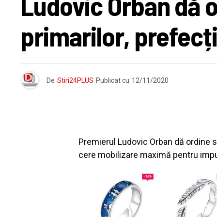
Ludovic Orban dă o
primarilor, prefecțil
De
Stiri24PLUS
Publicat cu
12/11/2020
Premierul Ludovic Orban dă ordine stri
cere mobilizare maximă pentru impun