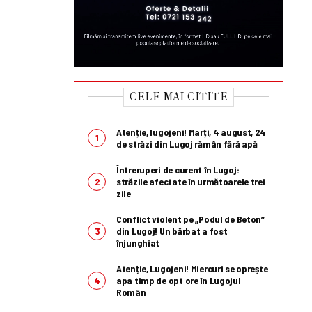
CELE MAI CITITE
Atenție, lugojeni! Marți, 4 august, 24
de străzi din Lugoj rămân fără apă
Întreruperi de curent în Lugoj:
străzile afectate în următoarele trei
zile
Conflict violent pe „Podul de Beton”
din Lugoj! Un bărbat a fost
înjunghiat
Atenție, Lugojeni! Miercuri se oprește
apa timp de opt ore în Lugojul
Român