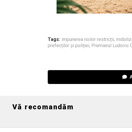
Tags:
impunerea noilor restricții
,
mobili
prefecților și poliției
,
Premierul Ludovic 
A
Vă recomandăm