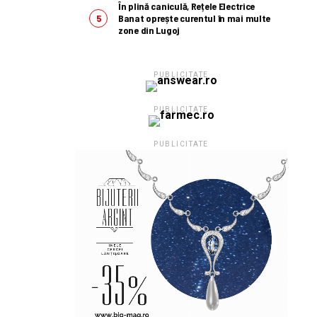
În plină caniculă, Rețele Electrice
Banat oprește curentul în mai multe
zone din Lugoj
PUBLICITATE
PUBLICITATE
PUBLICITATE