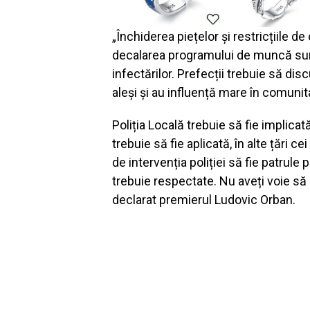
„Închiderea piețelor și restricțiile 
decalarea programului de muncă sun
infectărilor. Prefecții trebuie să disc
aleși și au influență mare în comunit
Poliția Locală trebuie să fie implicat
trebuie să fie aplicată, în alte țări 
de intervenția poliției să fie patrule
trebuie respectate. Nu aveți voie să
declarat premierul Ludovic Orban.