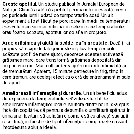
Creşte apetitul
. Un studiu publicat în Jurnalul European de
Nutriţie Clinică arată că apetitul persoanelor în vârstă creşte
pe perioada iernii, odată ce temperaturile scad. Un alt
experiment a fost făcut pe porci care, în medii cu temperaturi
crescute mâncau mai puţin, iar în cele în care temperaturile
erau foarte scăzute, apetitul lor se afla în creştere.
Arde grăsimea şi ajută la scăderea în greutate.
Dacă ţi-ai
propus să scapi de kilogrameşle în plus, temperaturile
scăzute pot fi de mare ajutor, deoarece acestea activează
grăsimea maro, care transformă grăsimea depozitată din
corp în energie. Mai mult, arderea grăsimii este stimulată şi
de tremurături. Aparent, 15 minute petrecute în frig, timp în
care tremuri, are acelaşi efect ca o oră de antrenament în sala
de sport.
Ameliorează inflamaţiile şi durerile.
Un alt beneficiu adus
de expunerea la temperaturile scăzute este dat de
ameliorarea inflamaţiilor locale. Multora dintre noi ni s-a spus
încă din copilărie, că pentru a desumfla o umflătură apărută în
urma unei lovituri, să aplicăm o compresă cu gheaţă sau apă
rece. Însă, în funcţie de tipul inflamaţiei, compresele nu sunt
întotdeauna soluţia ideală.