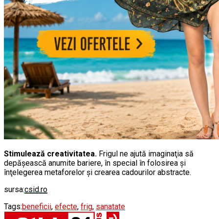
Stimulează creativitatea.
Frigul ne ajută imaginaţia să
depăşească anumite bariere, în special în folosirea şi
înţelegerea metaforelor şi crearea cadourilor abstracte.
sursa:
csid.ro
Tags:
beneficii
,
efecte
,
frig
,
sanatate