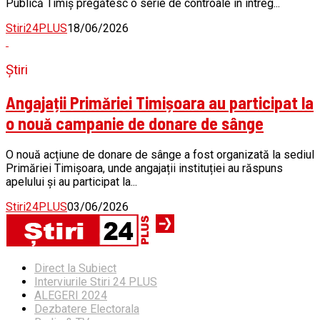
Publică Timiș pregătesc o serie de controale în întreg...
Stiri24PLUS
18/06/2026
Știri
Angajații Primăriei Timișoara au participat la
o nouă campanie de donare de sânge
O nouă acțiune de donare de sânge a fost organizată la sediul
Primăriei Timișoara, unde angajații instituției au răspuns
apelului și au participat la...
Stiri24PLUS
03/06/2026
Direct la Subiect
Interviurile Stiri 24 PLUS
ALEGERI 2024
Dezbatere Electorala