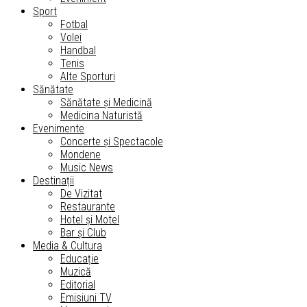
Sport
Fotbal
Volei
Handbal
Tenis
Alte Sporturi
Sănătate
Sănătate și Medicină
Medicina Naturistă
Evenimente
Concerte și Spectacole
Mondene
Music News
Destinații
De Vizitat
Restaurante
Hotel și Motel
Bar și Club
Media & Cultura
Educație
Muzică
Editorial
Emisiuni TV