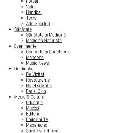
Fotbal
Volei
Handbal
Tenis
Alte Sporturi
Sănătate
Sănătate și Medicină
Medicina Naturistă
Evenimente
Concerte și Spectacole
Mondene
Music News
Destinații
De Vizitat
Restaurante
Hotel și Motel
Bar și Club
Media & Cultura
Educație
Muzică
Editorial
Emisiuni TV
Mapamond
Știință și Tehnică