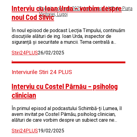
Interviu cu Ioan Urda – vorbim despre
Ruga Lugojeană 2025, transmisie LIVE din Piața
Victoriei, Lugoj
noul Cod Silvic
În noul episod de podcast Lecția Timpului, continuăm
discuțiile alături de ing. Ioan Urda, inspector de
siguranță și securitate a muncii. Tema centrală a...
Stiri24PLUS
26/02/2025
Interviurile Stiri 24 PLUS
Interviu cu Costel Pârnău – psiholog
clinician
În primul episod al podcastului Schimbă-ți Lumea, îl
avem invitat pe Costel Pârnău, psiholog clinician,
alături de care vorbim despre un subiect care ne...
Stiri24PLUS
19/02/2025