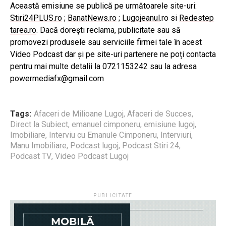
Această emisiune se publică pe următoarele site-uri:
Stiri24PLUS.ro
;
BanatNews.ro
;
Lugojeanul
.ro
si
Redestep
tarea.ro
.
Dacă dorești reclama, publicitate sau să
promovezi produsele sau serviciile firmei tale în acest
Video Podcast dar și pe site-uri partenere ne poți contacta
pentru mai multe detalii la 0721153242 sau la adresa
powermediafx@gmail.com
Tags:
Afaceri de Milioane Lugoj
,
Afaceri de Succes
,
Direct la Subiect
,
emanuel cimponeru
,
emisiune lugoj
,
Imobiliare
,
Interviu cu Emanule Cimponeru
,
Interviuri
,
Manu Imobiliare
,
Podcast lugoj
,
Podcast Stiri 24
,
Podcast TV
,
Video Podcast Lugoj
PUBLICITATE