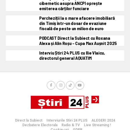
cibernetic asupra ANCPI oprește
emiterea cărților funciare
Percheziții la o mare afacere imobiliară
din Timiș într-un dosar de evaziune
fiscală de peste un milion de euro
PODCAST Direct la Subiect cu Roxana
Alexa și Alin Roșu – Cupa Max Aușnit 2025
Interviu Știri 24 PLUS cu Ilie Vlaicu,
directorul general AQUATIM
Direct la Subiect
Interviurile Stiri 24 PLUS
ALEGERI 2024
Dezbatere Electorala
Radio & TV
Live Streaming !
Cookie-uri
GDPR