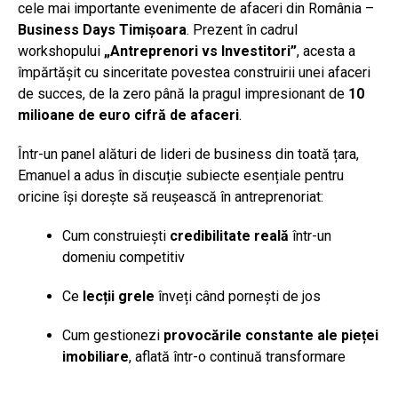
cele mai importante evenimente de afaceri din România –
Business Days Timișoara
. Prezent în cadrul
workshopului
„Antreprenori vs Investitori”
, acesta a
împărtășit cu sinceritate povestea construirii unei afaceri
de succes, de la zero până la pragul impresionant de
10
milioane de euro cifră de afaceri
.
Într-un panel alături de lideri de business din toată țara,
Emanuel a adus în discuție subiecte esențiale pentru
oricine își dorește să reușească în antreprenoriat:
Cum construiești
credibilitate reală
într-un
domeniu competitiv
Ce
lecții grele
înveți când pornești de jos
Cum gestionezi
provocările constante ale pieței
imobiliare
, aflată într-o continuă transformare