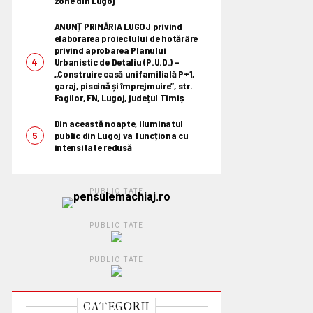
zone din Lugoj
ANUNȚ PRIMĂRIA LUGOJ privind
elaborarea proiectului de hotărâre
privind aprobarea Planului
Urbanistic de Detaliu (P.U.D.) –
„Construire casă unifamilială P+1,
garaj, piscină și împrejmuire”, str.
Fagilor, FN, Lugoj, județul Timiș
Din această noapte, iluminatul
public din Lugoj va funcționa cu
intensitate redusă
PUBLICITATE
PUBLICITATE
PUBLICITATE
CATEGORII