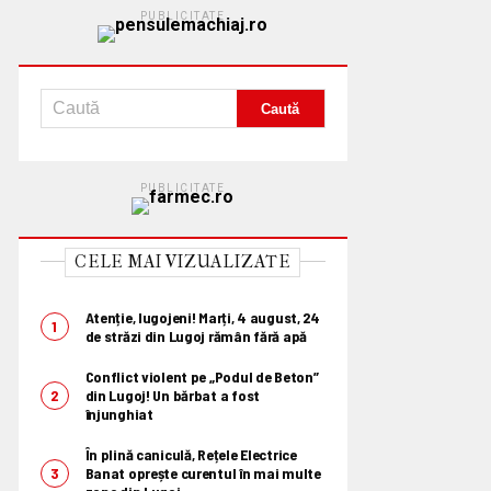
PUBLICITATE
PUBLICITATE
CELE MAI VIZUALIZATE
Atenție, lugojeni! Marți, 4 august, 24
de străzi din Lugoj rămân fără apă
Conflict violent pe „Podul de Beton”
din Lugoj! Un bărbat a fost
înjunghiat
În plină caniculă, Rețele Electrice
Banat oprește curentul în mai multe