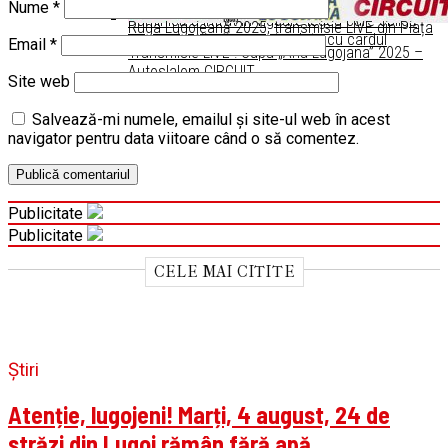
Nume
*
Duminică a intrat în vigoare legea care obligă
Ruga Lugojeană 2025, transmisie LIVE din Piața
comercianţii, să accepte plata cu cardul
Email
*
Victoriei, Lugoj
Transmisie LIVE ! Cupa „Ana Lugojana” 2025 –
Autoslalom CIRCUIT
Site web
Salvează-mi numele, emailul și site-ul web în acest
navigator pentru data viitoare când o să comentez.
Publicitate
Publicitate
CELE MAI CITITE
Știri
Atenție, lugojeni! Marți, 4 august, 24 de
străzi din Lugoj rămân fără apă