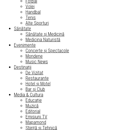
Fotbal
Volei
Handbal
Tenis
Alte Sporturi
Sănătate
Sănătate și Medicină
Medicina Naturistă
Evenimente
Concerte și Spectacole
Mondene
Music News
Destinații
De Vizitat
Restaurante
Hotel și Motel
Bar și Club
Media & Cultura
Educație
Muzică
Editorial
Emisiuni TV
Mapamond
Știință și Tehnică