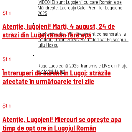
[VIDEO] Ei sunt Lugojenii cu care România se
Mândrește! Laureații Galei Premiilor Lugojene
Știri
2025
Atenție, lugojeni! Marți, 4 august, 24 de
străzi din Lugoj rămân fără apă
Transmisiune LIVE ! Eveniment comemorativ la
Teatrul „Traian Grozăvescu” dedicat Episcopului
Iuliu Hossu
Știri
Ruga Lugojeană 2025, transmisie LIVE din Piața
Întreruperi de curent în Lugoj: străzile
Victoriei, Lugoj
afectate în următoarele trei zile
Știri
Atenție, Lugojeni! Miercuri se oprește apa
timp de opt ore în Lugojul Român