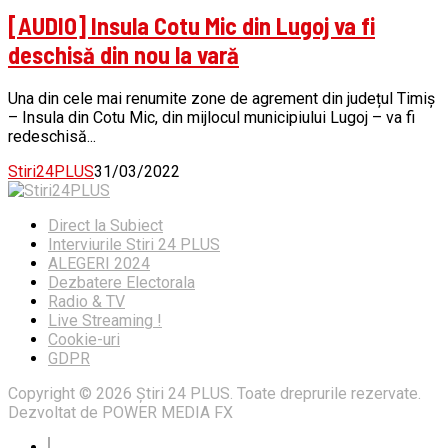
[AUDIO] Insula Cotu Mic din Lugoj va fi
deschisă din nou la vară
Una din cele mai renumite zone de agrement din județul Timiș
– Insula din Cotu Mic, din mijlocul municipiului Lugoj – va fi
redeschisă...
Stiri24PLUS
31/03/2022
Direct la Subiect
Interviurile Stiri 24 PLUS
ALEGERI 2024
Dezbatere Electorala
Radio & TV
Live Streaming !
Cookie-uri
GDPR
Copyright © 2026 Știri 24 PLUS. Toate dreprurile rezervate.
Dezvoltat de POWER MEDIA FX