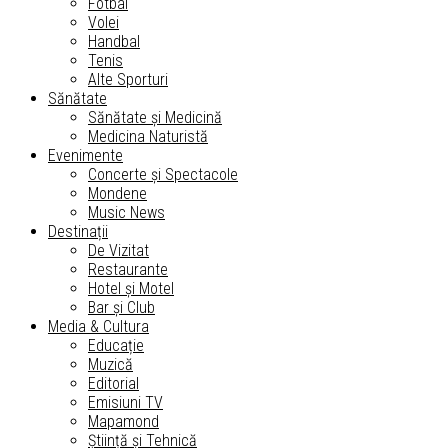
Fotbal
Volei
Handbal
Tenis
Alte Sporturi
Sănătate
Sănătate și Medicină
Medicina Naturistă
Evenimente
Concerte și Spectacole
Mondene
Music News
Destinații
De Vizitat
Restaurante
Hotel și Motel
Bar și Club
Media & Cultura
Educație
Muzică
Editorial
Emisiuni TV
Mapamond
Știință și Tehnică