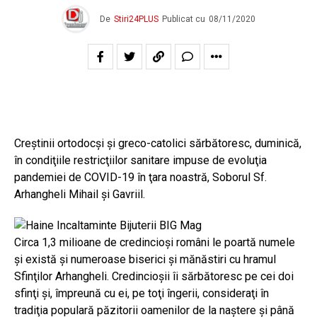
De
Stiri24PLUS
Publicat cu
08/11/2020
Creştinii ortodocşi şi greco-catolici sărbătoresc, duminică,
în condiţiile restricţiilor sanitare impuse de evoluţia
pandemiei de COVID-19 în ţara noastră, Soborul Sf.
Arhangheli Mihail şi Gavriil.
Circa 1,3 milioane de credincioşi români le poartă numele
şi există şi numeroase biserici şi mănăstiri cu hramul
Sfinţilor Arhangheli. Credincioşii îi sărbătoresc pe cei doi
sfinţi şi, împreună cu ei, pe toţi îngerii, consideraţi în
tradiţia populară păzitorii oamenilor de la naştere şi până