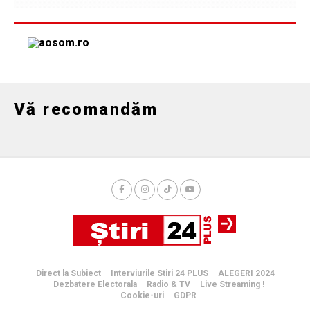
Vă recomandăm
Direct la Subiect
Interviurile Stiri 24 PLUS
ALEGERI 2024
Dezbatere Electorala
Radio & TV
Live Streaming !
Cookie-uri
GDPR