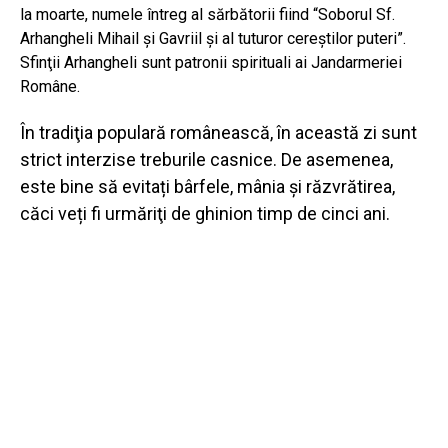
la moarte, numele întreg al sărbătorii fiind “Soborul Sf.
Arhangheli Mihail şi Gavriil şi al tuturor cereştilor puteri”.
Sfinţii Arhangheli sunt patronii spirituali ai Jandarmeriei
Române.
În tradiţia populară românească, în această zi sunt
strict interzise treburile casnice. De asemenea,
este bine să evitați bârfele, mânia şi răzvrătirea,
căci veți fi urmăriţi de ghinion timp de cinci ani.