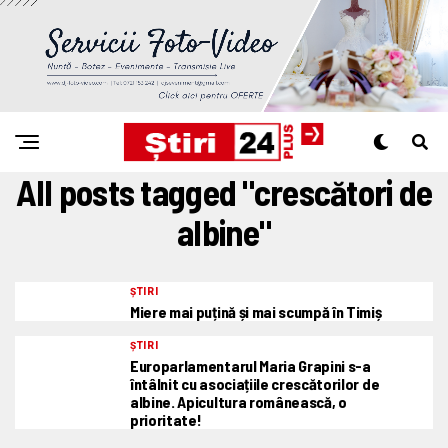
All posts tagged "crescători de
albine"
ȘTIRI
Miere mai puțină și mai scumpă în Timiș
ȘTIRI
Europarlamentarul Maria Grapini s-a
întâlnit cu asociațiile crescătorilor de
albine. Apicultura românească, o
prioritate!