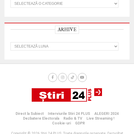
C
a
t
e
g
o
ARHIVE
r
i
i
A
r
h
i
v
e
Direct la Subiect
Interviurile Stiri 24 PLUS
ALEGERI 2024
Dezbatere Electorala
Radio & TV
Live Streaming !
Cookie-uri
GDPR
Copyright © 2026 Știri 24 PLUS. Toate dreprurile rezervate. Dezvoltat