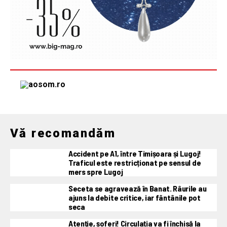
Vă recomandăm
Accident pe A1, între Timișoara și Lugoj!
Traficul este restricționat pe sensul de
mers spre Lugoj
Seceta se agravează în Banat. Râurile au
ajuns la debite critice, iar fântânile pot
seca
Atenție, șoferi! Circulația va fi închisă la