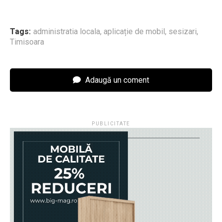
Tags:
administratia locala
,
aplicație de mobil
,
sesizari
,
Timisoara
Adaugă un coment
PUBLICITATE