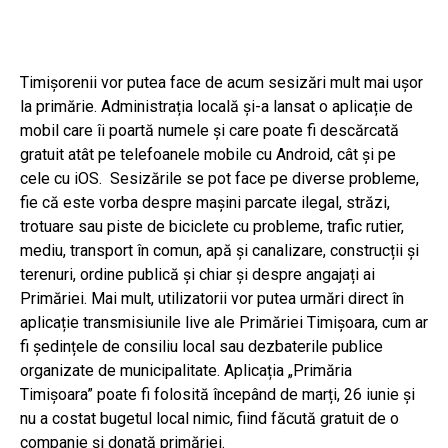
Timișorenii vor putea face de acum sesizări mult mai ușor
la primărie. Administrația locală și-a lansat o aplicație de
mobil care îi poartă numele și care poate fi descărcată
gratuit atât pe telefoanele mobile cu Android, cât și pe
cele cu iOS. Sesizările se pot face pe diverse probleme,
fie că este vorba despre mașini parcate ilegal, străzi,
trotuare sau piste de biciclete cu probleme, trafic rutier,
mediu, transport în comun, apă și canalizare, construcții și
terenuri, ordine publică și chiar și despre angajați ai
Primăriei. Mai mult, utilizatorii vor putea urmări direct în
aplicație transmisiunile live ale Primăriei Timișoara, cum ar
fi ședințele de consiliu local sau dezbaterile publice
organizate de municipalitate. Aplicația „Primăria
Timișoara” poate fi folosită începând de marți, 26 iunie și
nu a costat bugetul local nimic, fiind făcută gratuit de o
companie şi donată primăriei.