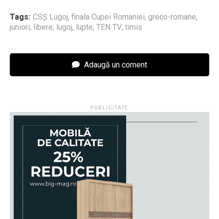
Tags:
CSŞ Lugoj
,
finala Cupei Romaniei
,
greco-romane
,
juniori
,
libere
,
lugoj
,
lupte
,
TEN TV
,
timis
Adaugă un coment
PUBLICITATE