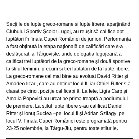
Secțiile de lupte greco-romane și lupte libere, aparținând
Clubului Sportiv Școlar Lugoj, au reușit să califice opt
luptători în finala Cupei României de juniori. Performanța
a fost obținută la etapa națională de calificări care s-a
desfășurat la Târgoviște, unde delegația lugojeană a
calificat trei luptători de la greco-romane și două sportive
la stilul feminin, precum și trei luptători de la lupte libere.
La greco-romane cel mai bine au evoluat David Ritter și
Amadeo Ilcău, care au obținut locul II, iar Otniel Ritter s-a
clasat pe cinci, poziție calificabilă. La fete, Ligia Carp și
Amalia Popovici au urcat pe prima treaptă a podiumului
de premiere. La stilul lupte libere s-au calificat Daniel
Ritter și Ionuț Suclea –pe locul II și Adrian Szilagyi pe
locul V. Finala Cupei României este programată pentru
23-25 noiembrie, la Târgu-Jiu, pentru toate stilurile.