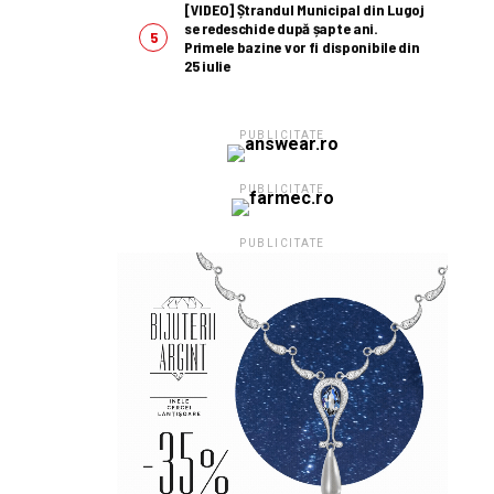
[VIDEO] Ștrandul Municipal din Lugoj
se redeschide după șapte ani.
Primele bazine vor fi disponibile din
25 iulie
PUBLICITATE
PUBLICITATE
PUBLICITATE