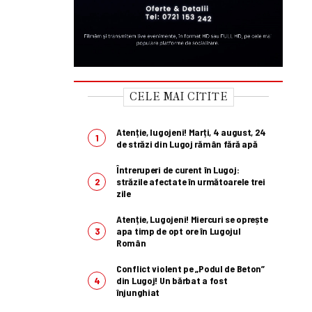
CELE MAI CITITE
Atenție, lugojeni! Marți, 4 august, 24
de străzi din Lugoj rămân fără apă
Întreruperi de curent în Lugoj:
străzile afectate în următoarele trei
zile
Atenție, Lugojeni! Miercuri se oprește
apa timp de opt ore în Lugojul
Român
Conflict violent pe „Podul de Beton”
din Lugoj! Un bărbat a fost
înjunghiat