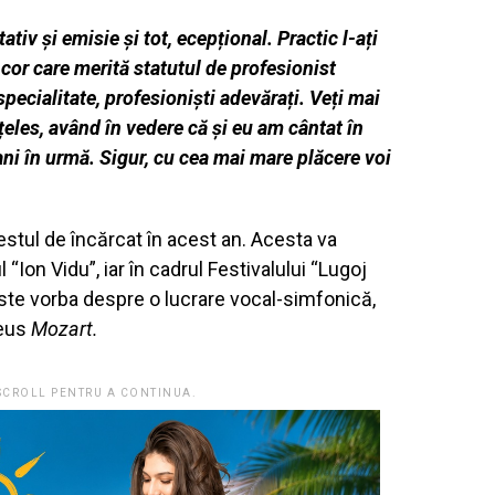
ativ și emisie și tot, ecepțional. Practic l-ați
 cor care merită statutul de profesionist
ecialitate, profesioniști adevărați. Veți mai
țeles, având în vedere că și eu am cântat în
u ani în urmă. Sigur, cu cea mai mare plăcere voi
stul de încărcat în acest an. Acesta va
l “Ion Vidu”, iar în cadrul Festivalului “Lugoj
Este vorba despre o lucrare vocal-simfonică,
eus
Mozart.
 SCROLL PENTRU A CONTINUA.