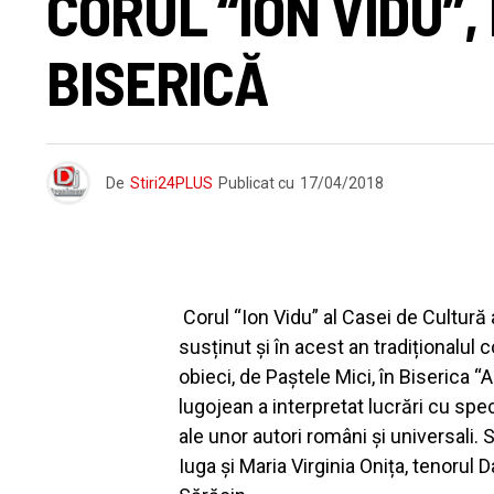
CORUL “ION VIDU”,
BISERICĂ
De
Stiri24PLUS
Publicat cu
17/04/2018
Corul “Ion Vidu” al Casei de Cultură 
susținut și în acest an tradiționalul
obieci, de Paștele Mici, în Biserica 
lugojean a interpretat lucrări cu spec
ale unor autori români și universali. 
Iuga și Maria Virginia Onița, tenorul 