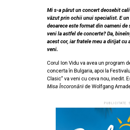
Mi s-a p
ărut un concert deosebit calit
văzut prin ochii unui specialist. E un
deoarece este format din oameni de sp
veni la astfel de concerte? Da, bineîn
acest cor, iar fratele meu a dirijat c
veni.
Corul Ion Vidu va avea un program de
concerta în Bulgaria, apoi la Festivalu
Clasic” va veni cu ceva nou, inedit. 
Misa Încoronării
de Wolfgang Amad
PUBLICITATE.