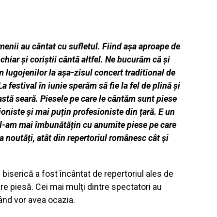
amenii au cântat cu sufletul. Fiind așa aproape de
hiar și coriștii cântă altfel. Ne bucurăm că și
lugojenilor la așa-zisul concert traditional de
La festival în iunie sperăm să fie la fel de plină și
astă seară. Piesele pe care le cântăm sunt piese
ioniste și mai puțin profesioniste din țară. E un
ă l-am mai îmbunătățin cu anumite piese pe care
ca noutăți, atât din repertoriul românesc cât și
biserică a fost încântat de repertoriul ales de
re piesă. Cei mai mulți dintre spectatori au
ând vor avea ocazia.