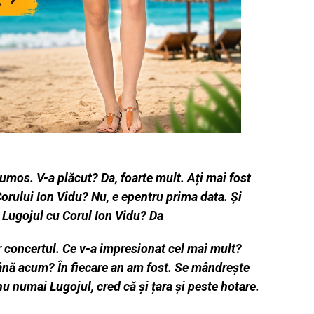
rumos. V-a plăcut? Da, foarte mult. Ați mai fost
orului Ion Vidu? Nu, e epentru prima data. Și
 Lugojul cu Corul Ion Vidu? Da
r concertul. Ce v-a impresionat cel mai mult?
până acum? În fiecare an am fost. Se mândrește
nu numai Lugojul, cred că și țara și peste hotare.