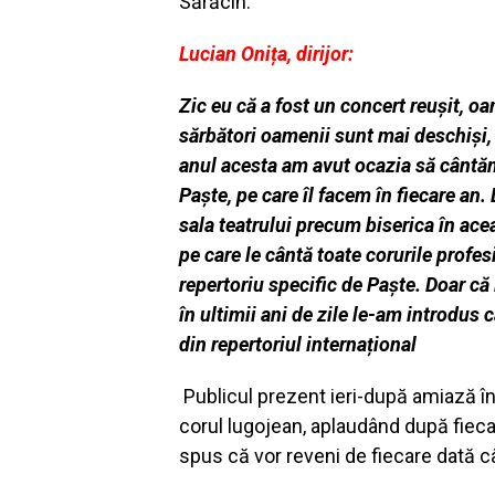
Sărăcin.
Lucian Onița, dirijor:
Zic eu că a fost un concert reușit, o
sărbători oamenii sunt mai deschiși, c
anul acesta am avut ocazia să cântăm 
Paște, pe care îl facem în fiecare an. 
sala teatrului precum biserica în ace
pe care le cântă toate corurile profes
repertoriu specific de Paște. Doar c
în ultimii ani de zile le-am introdus 
din repertoriul internațional
Publicul prezent ieri-după amiază în 
corul lugojean, aplaudând după fieca
spus că vor reveni de fiecare dată c