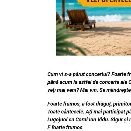
Cum vi s-a p
ă
rut concertul? Foarte f
până acum la astfel de concerte ale C
veți mai veni? Mai vin. Se mândrește
Foarte frumos, a fost drăguț, primito
Toate cântecele. Ați mai participat 
Lugojuol cu Corul Ion Vidu. Sigur și 
E foarte frumos