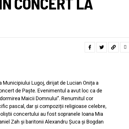
 ÎN CONCERT LA
a Municipiului Lugoj, dirijat de Lucian Onița a
 concert de Paște. Evenimentul a avut loc ca de
“Adormirea Maicii Domnului”. Renumitul cor
ific pascal, dar și compoziții religioase celebre,
Soliștii concertului au fost sopranele Ioana Mia
Daniel Zah și baritonii Alexandru Șuca și Bogdan