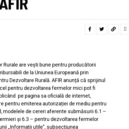
 AFIR
or Rurale are veşti bune pentru producătorii
ambursabili de la Uniunea Europeană prin
tru Dezvoltare Rurală. AFIR anunță că sprijinul
i cel pentru dezvoltarea fermelor mici pot fi
icând pe pagina sa oficială de internet,
re pentru emiterea autorizației de mediu pentru
l, modelele de cereri aferente submăsurii 6.1 –
 fermieri și 6.3 – pentru dezvoltarea fermelor
unii „Informații utile”, subsecţiunea