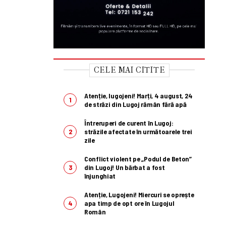
CELE MAI CITITE
Atenție, lugojeni! Marți, 4 august, 24
de străzi din Lugoj rămân fără apă
Întreruperi de curent în Lugoj:
străzile afectate în următoarele trei
zile
Conflict violent pe „Podul de Beton”
din Lugoj! Un bărbat a fost
înjunghiat
Atenție, Lugojeni! Miercuri se oprește
apa timp de opt ore în Lugojul
Român