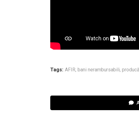
Tags:
AFIR
,
bani nerambursabili
,
producăt
A