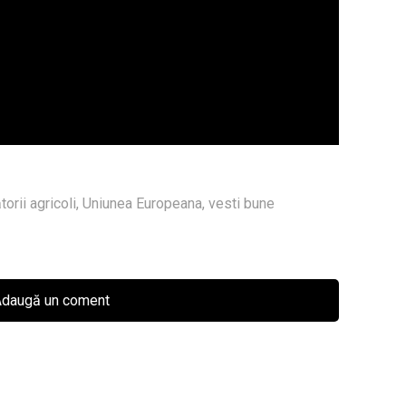
orii agricoli
,
Uniunea Europeana
,
vesti bune
daugă un coment