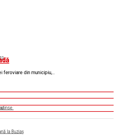
ro
cadă
 feroviare din municipiu,...
su
extinse.
ană la Buziaș