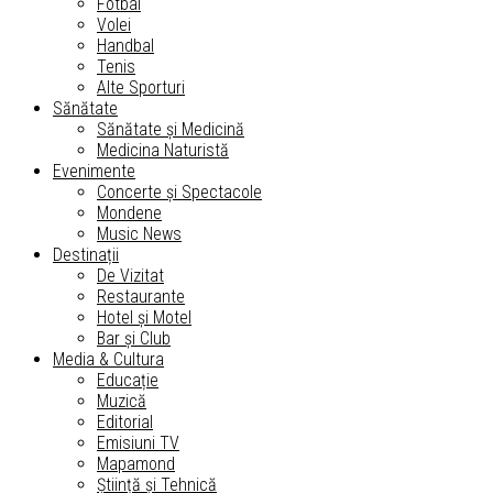
Fotbal
Volei
Handbal
Tenis
Alte Sporturi
Sănătate
Sănătate și Medicină
Medicina Naturistă
Evenimente
Concerte și Spectacole
Mondene
Music News
Destinații
De Vizitat
Restaurante
Hotel și Motel
Bar și Club
Media & Cultura
Educație
Muzică
Editorial
Emisiuni TV
Mapamond
Știință și Tehnică