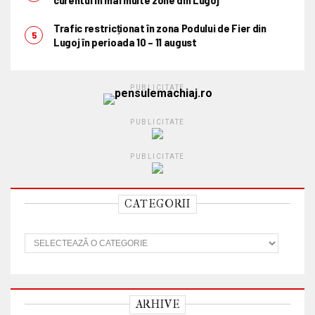
Trafic restricționat în zona Podului de Fier din
Lugoj în perioada 10 – 11 august
PUBLICITATE
PUBLICITATE
PUBLICITATE
CATEGORII
C
a
t
e
g
o
ARHIVE
r