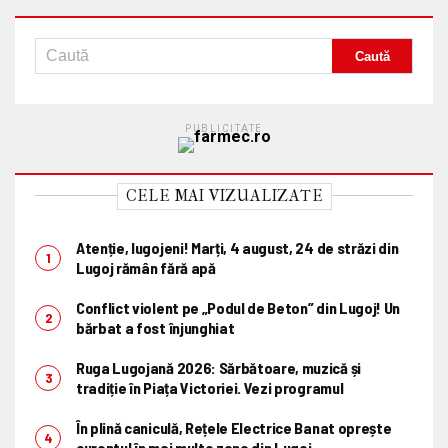
PUBLICITATE
CELE MAI VIZUALIZATE
Atenție, lugojeni! Marți, 4 august, 24 de străzi din
Lugoj rămân fără apă
Conflict violent pe „Podul de Beton” din Lugoj! Un
bărbat a fost înjunghiat
Ruga Lugojană 2026: Sărbătoare, muzică și
tradiție în Piața Victoriei. Vezi programul
În plină caniculă, Rețele Electrice Banat oprește
curentul în mai multe zone din Lugoj