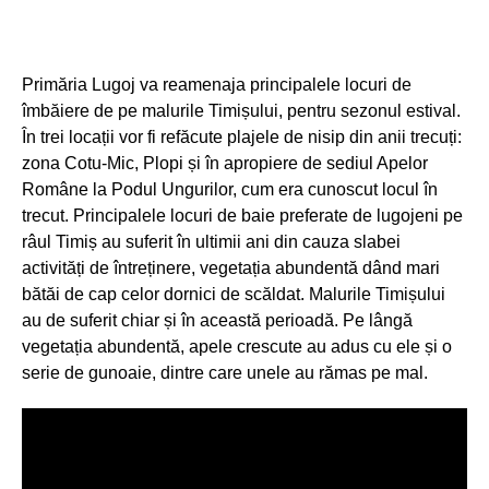
Primăria Lugoj va reamenaja principalele locuri de
îmbăiere de pe malurile Timișului, pentru sezonul estival.
În trei locații vor fi refăcute plajele de nisip din anii trecuți:
zona Cotu-Mic, Plopi și în apropiere de sediul Apelor
Române la Podul Ungurilor, cum era cunoscut locul în
trecut. Principalele locuri de baie preferate de lugojeni pe
râul Timiș au suferit în ultimii ani din cauza slabei
activități de întreținere, vegetația abundentă dând mari
bătăi de cap celor dornici de scăldat. Malurile Timișului
au de suferit chiar și în această perioadă. Pe lângă
vegetația abundentă, apele crescute au adus cu ele și o
serie de gunoaie, dintre care unele au rămas pe mal.