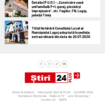
Detaliu (P.U.D.) – „Construire casă
unifamilială P+1, garaj, piscină și
împrejmuire”, str. Fagilor, FN, Lugoj,
județul Timiș
Titlul Hotărârii Consiliului Local al
Municipiului Lugoj adoptată în ședința
extraordinară din data de 20.07.2026
Direct la Subiect
Interviurile Stiri 24 PLUS
ALEGERI 2024
Dezbatere Electorala
Radio & TV
Live Streaming !
Cookie-uri
GDPR