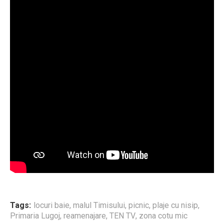
Tags:
locuri baie
,
malul Timisului
,
picnic
,
plaje cu nisip
,
Primaria Lugoj
,
reamenajare
,
TEN TV
,
zona cotu mic