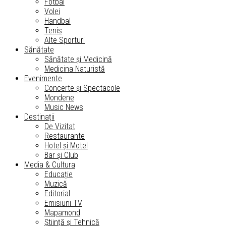
Fotbal
Volei
Handbal
Tenis
Alte Sporturi
Sănătate
Sănătate și Medicină
Medicina Naturistă
Evenimente
Concerte și Spectacole
Mondene
Music News
Destinații
De Vizitat
Restaurante
Hotel și Motel
Bar și Club
Media & Cultura
Educație
Muzică
Editorial
Emisiuni TV
Mapamond
Știință și Tehnică