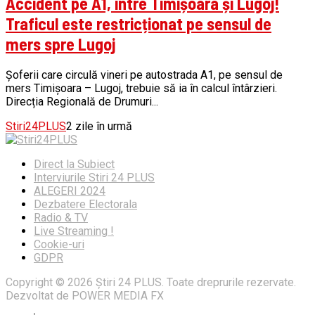
Accident pe A1, între Timișoara și Lugoj!
Traficul este restricționat pe sensul de
mers spre Lugoj
Șoferii care circulă vineri pe autostrada A1, pe sensul de
mers Timișoara – Lugoj, trebuie să ia în calcul întârzieri.
Direcția Regională de Drumuri...
Stiri24PLUS
2 zile în urmă
Direct la Subiect
Interviurile Stiri 24 PLUS
ALEGERI 2024
Dezbatere Electorala
Radio & TV
Live Streaming !
Cookie-uri
GDPR
Copyright © 2026 Știri 24 PLUS. Toate dreprurile rezervate.
Dezvoltat de POWER MEDIA FX