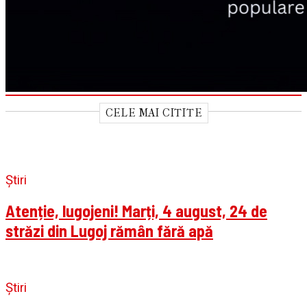
CELE MAI CITITE
Știri
Atenție, lugojeni! Marți, 4 august, 24 de
străzi din Lugoj rămân fără apă
Știri