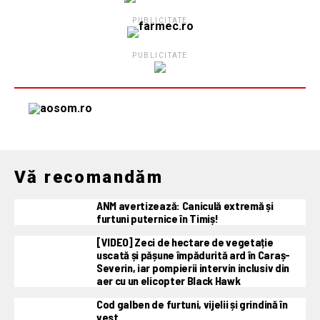
PUBLICITATE
PUBLICITATE
Vă recomandăm
ANM avertizează: Caniculă extremă și
furtuni puternice în Timiș!
[VIDEO] Zeci de hectare de vegetație
uscată și pășune împădurită ard în Caraș-
Severin, iar pompierii intervin inclusiv din
aer cu un elicopter Black Hawk
Cod galben de furtuni, vijelii și grindină în
vest