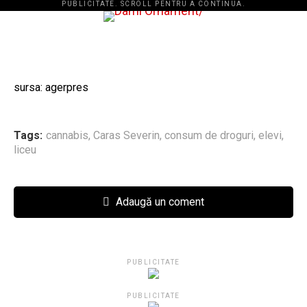
PUBLICITATE. SCROLL PENTRU A CONTINUA.
sursa: agerpres
Tags:
cannabis
,
Caras Severin
,
consum de droguri
,
elevi
,
liceu
Adaugă un coment
PUBLICITATE
PUBLICITATE