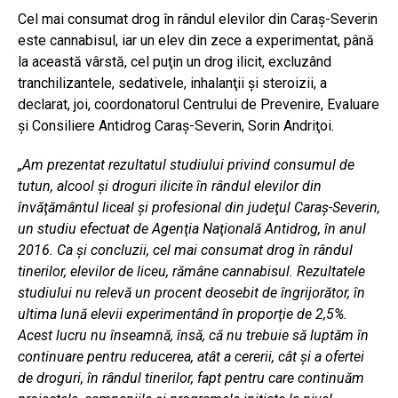
Cel mai consumat drog în rândul elevilor din Caraş-Severin
este cannabisul, iar un elev din zece a experimentat, până
la această vârstă, cel puţin un drog ilicit, excluzând
tranchilizantele, sedativele, inhalanţii şi steroizii, a
declarat, joi, coordonatorul Centrului de Prevenire, Evaluare
şi Consiliere Antidrog Caraş-Severin, Sorin Andriţoi.
„Am prezentat rezultatul studiului privind consumul de
tutun, alcool şi droguri ilicite în rândul elevilor din
învăţământul liceal şi profesional din judeţul Caraş-Severin,
un studiu efectuat de Agenţia Naţională Antidrog, în anul
2016. Ca şi concluzii, cel mai consumat drog în rândul
tinerilor, elevilor de liceu, rămâne cannabisul. Rezultatele
studiului nu relevă un procent deosebit de îngrijorător, în
ultima lună elevii experimentând în proporţie de 2,5%.
Acest lucru nu înseamnă, însă, că nu trebuie să luptăm în
continuare pentru reducerea, atât a cererii, cât şi a ofertei
de droguri, în rândul tinerilor, fapt pentru care continuăm