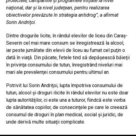
proiectele, campaniile şi programele iniţiate la nivel
naţional, dar şi la nivel judeţean, pentru realizarea
obiectivelor prevăzute în strategia antidrog”, a afirmat
Sorin Andriţoi.
Dintre drogurile licite, în rândul elevilor de liceu din Caraş-
Severin cel mai mare consum se înregistrează la alcool,
iar peste jumătate din elevii de liceu au fumat cel puţin o
dată în viaţă. Din păcate, fetele tind să depăşească băieţii
în privinţa consumului de tutun, înregistrând niveluri mai
mari ale prevalenţei consumului pentru ultimul an.
Potrivit lui Sorin Andriţoi, lupta împotriva consumului de
tutun, alcool şi droguri ilicite în rândul elevilor nu este doar
lupta autorităţilor, ci este una a tuturor, fiindcă este vorba
de sănătatea copiilor, de consecinţele pe care le creează
consumul de droguri în plan medical, social şi juridic, de
unde derivă multe situaţii complicate.