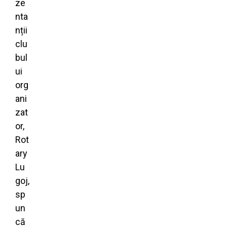
ze
nta
nții
clu
bul
ui
org
ani
zat
or,
Rot
ary
Lu
goj,
sp
un
că