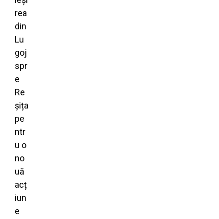
rea
din
Lu
goj
spr
e
Re
șița
pe
ntr
u o
no
uă
acț
iun
e