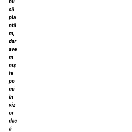
mi
să
pla
ntă
m,
dar
ave
m
niș
te
po
mi
în
viz
or
dac
ă