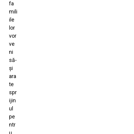
fa
mili
ile
lor
vor
ve
ni
să-
și
ara
te
spr
ijin
ul
pe
ntr
u