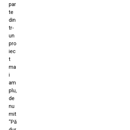
par
te
din
tr-
un
pro
iec
t
ma
i
am
plu,
de
nu
mit
“Pă
dur