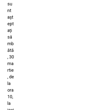
su
nt
așt
ept
ați
sâ
mb
ătă
, 30
ma
rtie
, de
la
ora
10,
la
ieși