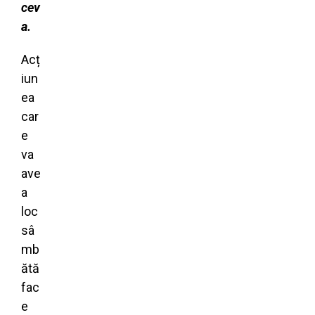
cev
a.
Acț
iun
ea
car
e
va
ave
a
loc
sâ
mb
ătă
fac
e