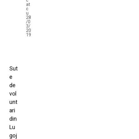
c
at
c
u
28
/0
3/
20
19
Sut
e
de
vol
unt
ari
din
Lu
goj