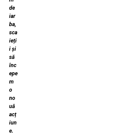
de
iar
ba,
sca
ieți
i și
să
înc
epe
m
o
no
uă
acț
iun
e.