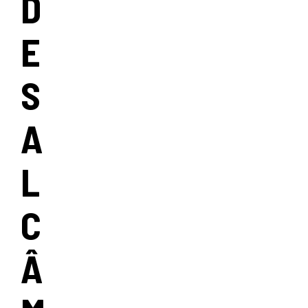
D
E
S
A
L
C
Â