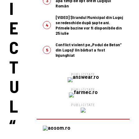
I
apa timp de opt ore în Lugojul
Român
[VIDEO] Ștrandul Municipal din Lugoj
E
se redeschide după șapte ani.
Primele bazine vor fi disponibile din
25 iulie
C
Conflict violent pe „Podul de Beton”
din Lugoj! Un bărbat a fost
înjunghiat
T
PUBLICITATE
U
PUBLICITATE
L
PUBLICITATE
“