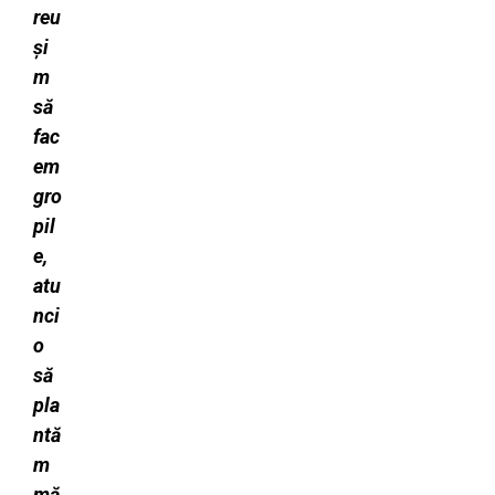
reu
și
m
să
fac
em
gro
pil
e,
atu
nci
o
să
pla
ntă
m
mă