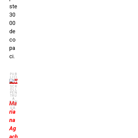
ste
30
00
de
co
pa
ci.
PUB
LICI
TATE
.
SCR
OLL
PEN
TRU
A
Ma
CON
TIN
UA.
ria
na
Ag
ach