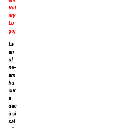
Rot
ary
Lu
goj
La
an
ul
ne-
am
bu
cur
a
dac
ă și
sal