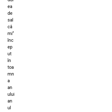
ea
de
sal
câ
mi”
înc
ep
ut
în
toa
mn
a
an
ului
an
ul