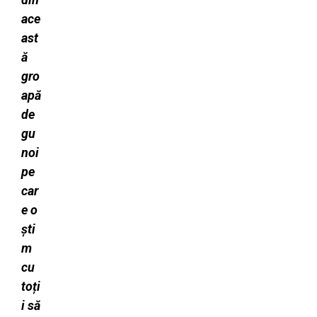
ace
ast
ă
gro
apă
de
gu
noi
pe
car
e o
ști
m
cu
toți
i să