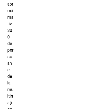
apr
oxi
ma
tiv
30
0
de
per
so
an
e
de
la
mu
ltin
ați