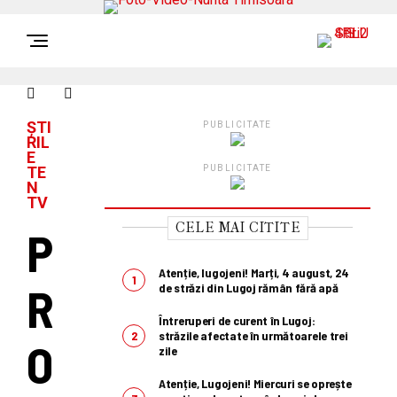
ȘTI
PUBLICITATE
RIL
E
TE
PUBLICITATE
N
TV
CELE MAI CITITE
P
Atenție, lugojeni! Marți, 4 august, 24
R
de străzi din Lugoj rămân fără apă
Întreruperi de curent în Lugoj:
străzile afectate în următoarele trei
O
zile
Atenție, Lugojeni! Miercuri se oprește