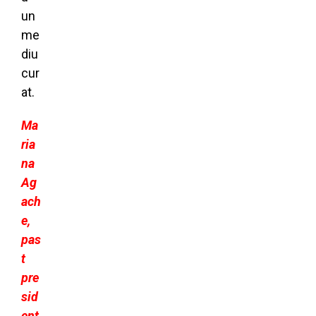
un
me
diu
cur
at.
Ma
ria
na
Ag
ach
e,
pas
t
pre
sid
ent