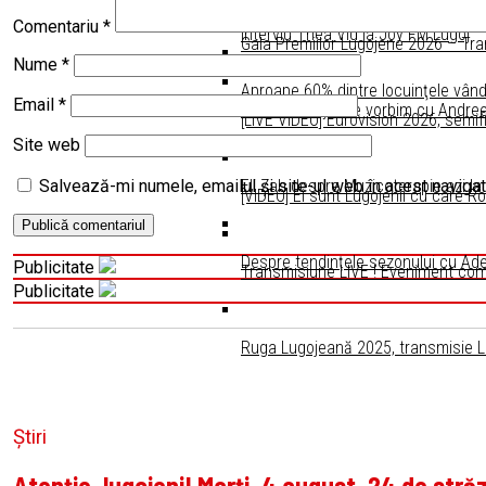
Transmisie LIVE ! Cupa „Ana Lugoj
Palatul Neuhausz, bijuterie arhitec
Comentariu
*
Interviu Thea Vid la Joy FM Lugoj
Gala Premiilor Lugojene 2026 – Tra
Nume
*
Aproape 60% dintre locuinţele vân
Email
*
Astăzi la Joy Live vorbim cu Andr
[LIVE VIDEO] Eurovision 2026, semif
Site web
Eli Zah despre Muzicoterapie azi la
Salvează-mi numele, emailul și site-ul web în acest naviga
[VIDEO] Ei sunt Lugojenii cu care R
Despre tendințele sezonului cu Ad
Publicitate
Transmisiune LIVE ! Eveniment come
Publicitate
Ruga Lugojeană 2025, transmisie LIV
Știri
Atenție, lugojeni! Marți, 4 august, 24 de stră