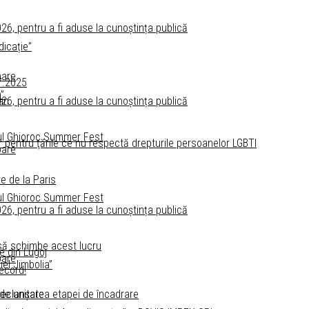
2026, pentru a fi aduse la cunoștința publică
icație”
pare
07.2025
”
2026, pentru a fi aduse la cunoștința publică
an
e
tul Ghioroc Summer Fest
entru ţările ce nu respectă drepturile persoanelor LGBTI
pare
e de la Paris
tul Ghioroc Summer Fest
2026, pentru a fi aduse la cunoștința publică
 să schimbe acest lucru
e din Lugoj
pare
el Jimbolia”
record!
 declanșarea etapei de încadrare
 de unitate