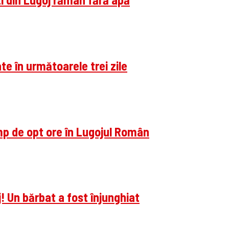
te în următoarele trei zile
imp de opt ore în Lugojul Român
! Un bărbat a fost înjunghiat