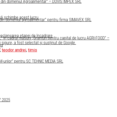
lor din domeniul Agroalimentar” – DOVIS IMPEX SRL
 să schimbe acest lucru
lor din domeniul agroalimentar” pentru firma SIMAVEX SRL
 declanșarea etapei de încadrare
 în cadrul măsurii „Granturi pentru capital de lucru AGRI-FOOD” –
i sigure, a fost selectat și susținut de Google.
su
,
teodor andrei
,
timis
 IMM-urilor” pentru SC TEHNIC MEDIA SRL
07.2025