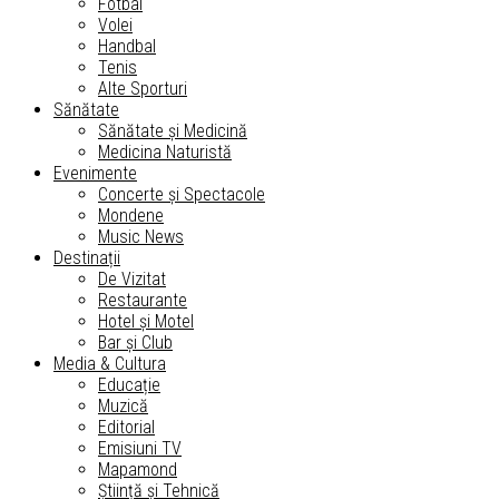
Fotbal
Volei
Handbal
Tenis
Alte Sporturi
Sănătate
Sănătate și Medicină
Medicina Naturistă
Evenimente
Concerte și Spectacole
Mondene
Music News
Destinații
De Vizitat
Restaurante
Hotel și Motel
Bar și Club
Media & Cultura
Educație
Muzică
Editorial
Emisiuni TV
Mapamond
Știință și Tehnică