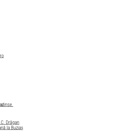
ro
su
extinse.
I.C. Drăgan
ană la Buziaș