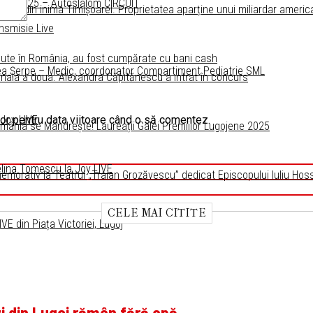
ana” 2025 – Autoslalom CIRCUIT
turală din inima Timișoarei. Proprietatea aparține unui miliardar americ
nsmisie Live
dute în România, au fost cumpărate cu bani cash
eea Șerpe – Medic, coordonator Compartiment Pediatrie SML
inala a doua. Alexandra Căpitănescu a intrat în concurs
 Joy LIVE
tor pentru data viitoare când o să comentez.
omânia se Mândrește! Laureații Galei Premiilor Lugojene 2025
elina Tomescu la Joy LIVE
morativ la Teatrul „Traian Grozăvescu” dedicat Episcopului Iuliu Hos
CELE MAI CITITE
E din Piața Victoriei, Lugoj
zi din Lugoj rămân fără apă