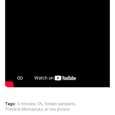
Tags:
5 milioane
,
5%
,
fonduri europene
,
Primăria Municipiului
,
un nou proiect