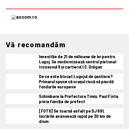
Vă recomandăm
Investiție de 21 de milioane de lei pentru
Lugoj. Se modernizează centrul pietonal
tronsonul II și cartierul I.C. Drăgan
De ce este blocat Lugojul de șantiere?
Primarul spune că orașul riscă să piardă
fondurile europene
Schimbare la Prefectura Timiș: Paul Finta
preia funcția de prefect
[FOTO] Se toarnă asfalt pe DJ 691,
lucrările avansează rapid pe 30 km de
drum