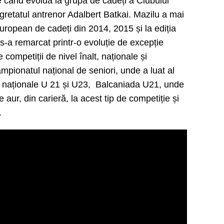
pe când evolua la grupa de cadeți a Clubului
gretatul antrenor Adalbert Batkai. Mazilu a mai
European de cadeți din 2014, 2015 și la ediția
 s-a remarcat printr-o evoluție de excepție
 competiții de nivel înalt, naționale și
mpionatul național de seniori, unde a luat al
e naționale U 21 și U23, Balcaniada U21, unde
aur, din carieră, la acest tip de competiție și
.