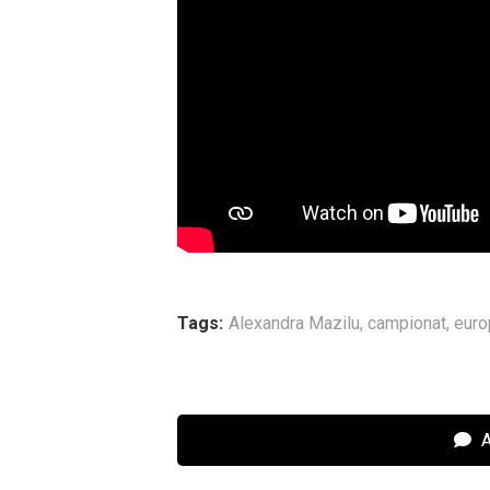
Tags:
Alexandra Mazilu
,
campionat
,
euro
A