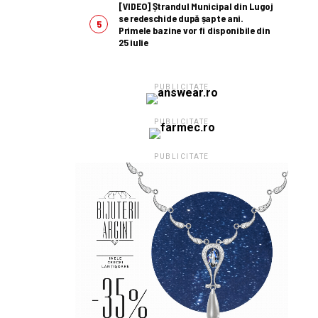
[VIDEO] Ștrandul Municipal din Lugoj
se redeschide după șapte ani.
Primele bazine vor fi disponibile din
25 iulie
PUBLICITATE
PUBLICITATE
PUBLICITATE