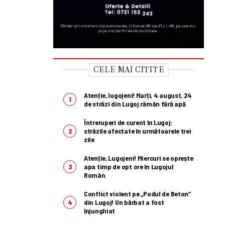
CELE MAI CITITE
Atenție, lugojeni! Marți, 4 august, 24
de străzi din Lugoj rămân fără apă
Întreruperi de curent în Lugoj:
străzile afectate în următoarele trei
zile
Atenție, Lugojeni! Miercuri se oprește
apa timp de opt ore în Lugojul
Român
Conflict violent pe „Podul de Beton”
din Lugoj! Un bărbat a fost
înjunghiat