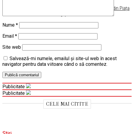
Ruga Lugojeană 2025, transmisie LIVE din Piața
Victoriei, Lugoj
Nume
*
Email
*
Site web
Salvează-mi numele, emailul și site-ul web în acest
navigator pentru data viitoare când o să comentez.
Publicitate
Publicitate
CELE MAI CITITE
Știri