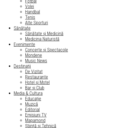
Fotbal
Volei
Handbal
Tenis
Alte Sporturi
Sănătate
Sănătate și Medicină
Medicina Naturistă
Evenimente
Concerte și Spectacole
Mondene
Music News
Destinații
De Vizitat
Restaurante
Hotel și Motel
Bar și Club
Media & Cultura
Educație
Muzică
Editorial
Emisiuni TV
Mapamond
Știință și Tehnică