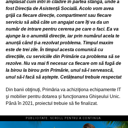
amplasat cum intri în clădire în partea stângă, unde a
fost Direcția de Asistență Socială. Acolo vom avea
grijă ca fiecare direcție, compartiment sau fiecare
serviciu să aibă câte un angajat care îți va da un
număr de intrare pentru cererea pe care o faci. Ea va
ajunge la o anumită direcție, iar prin numărul acela te
anunță când ți-a rezolvat problema. Timpul maxim
este de trei zile. În timpul acesta comunică cu
direcțiile, cu serviciile din Primărie ca problema să se
rezolve. Nu va mai fi necesar ca fiecare om să fugă de
la birou la birou prin Primărie, unul să-l servească,
unul să-l facă să aștepte. Cetățeanul trebuie respectat
Din banii obţinuţi, Primăria va achiziţiona echipamente IT
şi mobilier pentru dotarea şi funcţionarea Ghişeului Unic.
Până în 2021, proiectul trebuie să fie finalizat.
PUBLICITATE. SCROLL PENTRU A CONTINUA.