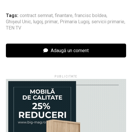
Tags:
contract semnat
,
finantare
,
francisc boldea
,
Ghişeul Unic
,
lugoj
,
primar
,
Primaria Lugoj
,
servicii primarie
,
TEN TV
Adaugă un coment
PUBLICITATE