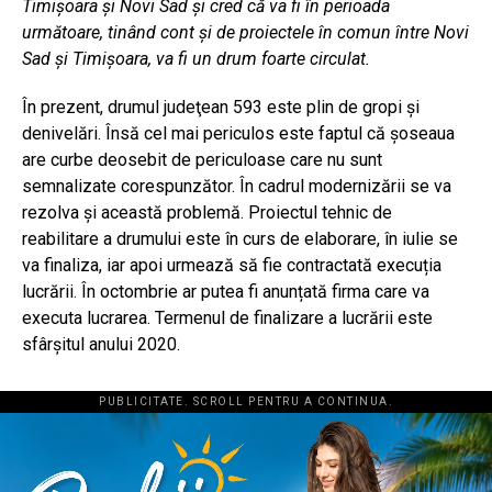
Timișoara și Novi Sad și cred că va fi în perioada
următoare, tinând cont și de proiectele în comun între Novi
Sad și Timișoara, va fi un drum foarte circulat.
În prezent, drumul judeţean 593 este plin de gropi şi
denivelări. Însă cel mai periculos este faptul că şoseaua
are curbe deosebit de periculoase care nu sunt
semnalizate corespunzător. În cadrul modernizării se va
rezolva şi această problemă. Proiectul tehnic de
reabilitare a drumului este în curs de elaborare, în iulie se
va finaliza, iar apoi urmează să fie contractată execuția
lucrării. În octombrie ar putea fi anunțată firma care va
executa lucrarea. Termenul de finalizare a lucrării este
sfârșitul anului 2020.
PUBLICITATE. SCROLL PENTRU A CONTINUA.