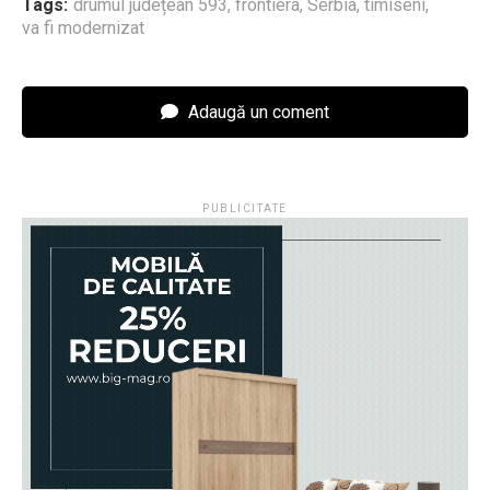
Tags:
drumul județean 593
,
frontiera
,
Serbia
,
timiseni
,
va fi modernizat
Adaugă un coment
PUBLICITATE