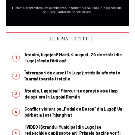
CELE MAI CITITE
Atenție, lugojeni! Marți, 4 august, 24 de străzi din
Lugoj rămân fără apă
Întreruperi de curent în Lugoj: străzile afectate
în următoarele trei zile
Atenție, Lugojeni! Miercuri se oprește apa timp
de opt ore în Lugojul Român
Conflict violent pe „Podul de Beton” din Lugoj! Un
bărbat a fost înjunghiat
[VIDEO] Ștrandul Municipal din Lugoj se
redeschide după șapte ani. Primele bazine vor fi