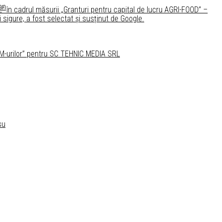
an
 în cadrul măsurii „Granturi pentru capital de lucru AGRI-FOOD” –
i sigure, a fost selectat și susținut de Google.
 IMM-urilor” pentru SC TEHNIC MEDIA SRL
su