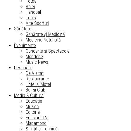
Fotbal
Volei
Handbal
Tenis
Alte Sporturi
Sănătate
Sănătate și Medicină
Medicina Naturistă
Evenimente
Concerte și Spectacole
Mondene
Music News
Destinații
De Vizitat
Restaurante
Hotel și Motel
Bar și Club
Media & Cultura
Educație
Muzică
Editorial
Emisiuni TV
Mapamond
Știință și Tehnică