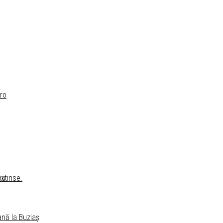
ro
su
extinse.
ană la Buziaș