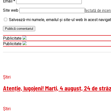
Email
*
Site web
Pe insula Rodos, afectată de incend
Salvează-mi numele, emailul și site-ul web în acest naviga
Publicitate
Publicitate
Știri
Atenție, lugojeni! Marți, 4 august, 24 de stră
Știri