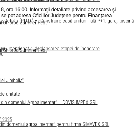
, ora 16:00. Informaţii detaliate privind accesarea şi
i se pot adresa Oficiilor Județene pentru Finanțarea
Detaliu (P.U.D.) – „Construire casă unifamilială P+1, garaj, piscină
tul Ghioroc Summer Fest
amul menționat și declanșarea etapei de încadrare
tul Ghioroc Summer Fest
su
el Jimbolia”
 de unitate
lor din domeniul Agroalimentar” – DOVIS IMPEX SRL
07.2025
lor din domeniul agroalimentar” pentru firma SIMAVEX SRL