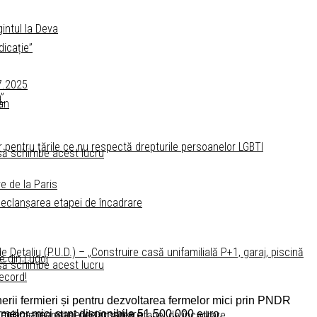
intul la Deva
icație”
07.2025
”
an
e
entru ţările ce nu respectă drepturile persoanelor LGBTI
 să schimbe acest lucru
e de la Paris
 declanșarea etapei de încadrare
Detaliu (P.U.D.) – „Construire casă unifamilială P+1, garaj, piscină
e din Lugoj
 să schimbe acest lucru
record!
inerii fermieri și pentru dezvoltarea fermelor mici prin PNDR
ermelor mici sunt disponibile 51.500.000 euro.
 declanșarea etapei de încadrare
amul menționat și declanșarea etapei de încadrare