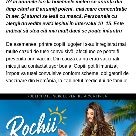
fi
?
În anumite țări la buletinele meteo se anunță din
timp când ar fi anumiți poleni , mai mare concentrație
în aer. Și atunci se iesă cu mască. Persoanele cu
alergii dovedite evită ieșitul în intervalul 10- 15. Este
indicat să stea cât mai mult dacă se poate înăuntru
De asemenea, printre copiii lugojeni s-au înregistrat mai
multe cazuri de tuse convulsivă, afecțiune ce poate fi
prevenită prin vaccin. Din cauză că nu erau vaccinați,
micuții au contactat ușor boala. Copiii pot fi imunizați
împotriva tusei convulsive conform schemei obligatorii de
vaccinare din România, la cabinetul medicului de familie.
PUBLICITATE. SCROLL PENTRU A CONTINUA.