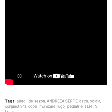
Tags:
alergii de sezon
,
ANDREEA SERPE
,
astm
,
bolala
,
conjunctivita
,
copii
,
imunizare
,
lugoj
,
pediatrie
,
TEN TV
,
timis