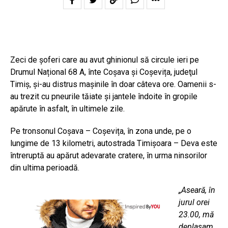
Zeci de şoferi care au avut ghinionul să circule ieri pe
Drumul Național 68 A, înte Coșava și Coșevița, judeţul
Timiş, şi-au distrus maşinile în doar câteva ore. Oamenii s-
au trezit cu pneurile tăiate şi jantele îndoite în gropile
apărute în asfalt, în ultimele zile.
Pe tronsonul Coșava – Coșevița, în zona unde, pe o
lungime de 13 kilometri, autostrada Timișoara – Deva este
întreruptă au apărut adevarate cratere, în urma ninsorilor
din ultima perioadă.
„Aseară, în
jurul orei
23.00, mă
deplasam