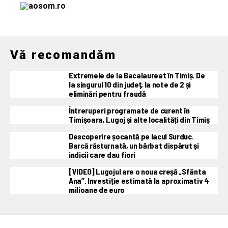
Vă recomandăm
Extremele de la Bacalaureat în Timiș. De
la singurul 10 din județ, la note de 2 și
eliminări pentru fraudă
Întreruperi programate de curent în
Timișoara, Lugoj și alte localități din Timiș
Descoperire șocantă pe lacul Surduc.
Barcă răsturnată, un bărbat dispărut și
indicii care dau fiori
[VIDEO] Lugojul are o noua creșă „Sfânta
Ana”. Investiție estimată la aproximativ 4
milioane de euro