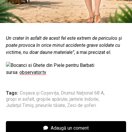
Un crater în asfalt de acest fel este extrem de periculos şi
poate provoca în orice minut accidente grave soldate cu
victime, nu doar daune materiale”
, a mai precizat el.
sursa:
observator.tv
Tags:
Coșava și Coșevița
,
Drumul Național 68 A
,
gropi in asfalt
,
gropile apărute
,
jantele îndoite
,
Judeţul Timiş
,
pneurile tăiate
,
Zeci de şoferi
Adaugă un coment