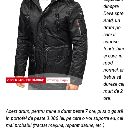
dinspre
Deva spre
Arad, un
drum pe
care îl
cunosc
foarte bine
şi care, în
mod
normal, ar
trebui să
dureze cel
mult de 2
ore.
Acest drum, pentru mine a durat peste 7 ore, plus o gaură
în portofel de peste 3.000 lei, pe care o voi suporta eu, cel
mai probabil (tractat maşina, reparat daune, etc.).