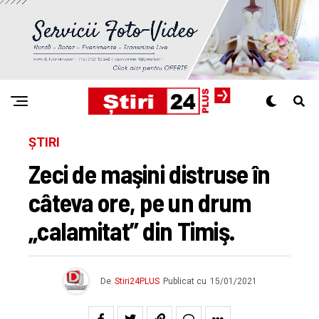
ȘTIRI
Zeci de maşini distruse în
câteva ore, pe un drum
„calamitat” din Timiş.
De
Stiri24PLUS
Publicat cu
15/01/2021