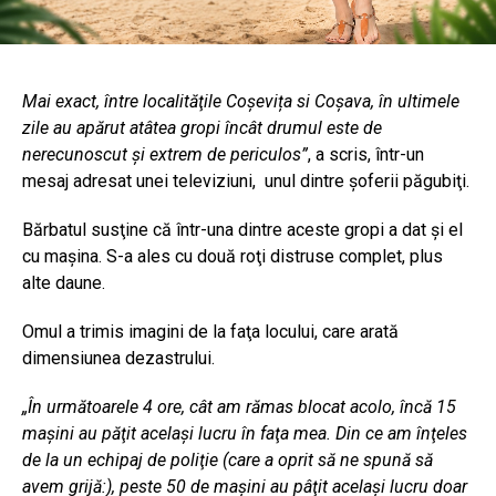
Mai exact, între localităţile Coșevița si Coşava, în ultimele
zile au apărut atâtea gropi încât drumul este de
nerecunoscut şi extrem de periculos”
, a scris, într-un
mesaj adresat unei televiziuni, unul dintre şoferii păgubiţi.
Bărbatul susţine că într-una dintre aceste gropi a dat şi el
cu maşina. S-a ales cu două roţi distruse complet, plus
alte daune.
Omul a trimis imagini de la faţa locului, care arată
dimensiunea dezastrului.
„În următoarele 4 ore, cât am rămas blocat acolo, încă 15
maşini au păţit acelaşi lucru în faţa mea. Din ce am înţeles
de la un echipaj de poliţie (care a oprit să ne spună să
avem grijă:), peste 50 de maşini au pâţit acelaşi lucru doar