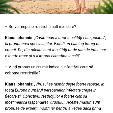
– Se vor impune restricții mult mai dure?
Klaus Iohannis
: „
Carantinarea unor localități este posibilă,
la propunerea specialiștilor. Există un catalog întreg de
criterii. Da, din păcate sunt localități unde rata de infectare
e foarte mare și s-a impus carantina locală
”.
– V-ați propus un anumit indice a infectării care să
coboare restricțiile?
Klaus Iohannis
: „
Virusul se răspândește foarte repede. În
toată Europa numărul persoanelor infectate crește în
fiecare zi. Obiectivul restricțiilor e foarte clar, să
încetinească răspândirea virusului. Aceste măsuri sunt
propuse de experții noștri iar pentru a vedea dacă prind