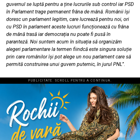
guvernul se luptă pentru a ține lucrurile sub control iar PSD
în Parlament trage permanent frâna de mână. Românii își
doresc un parlament legitim, care lucrează pentru noi, ori
cu PSD în parlament aceste lucruri funcționează cu frâna
de mână trasă iar democrația nu poate fi pusă în
paranteză. Noi suntem acum în situația să organizăm
alegeri parlamentare la termen fiindcă este singura soluție
prin care românilor își pot alege un nou parlament care să
permită construirea unui guvern puternic, în jurul PNL
”.
PUBLICITATE. SCROLL PENTRU A CONTINUA.