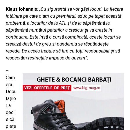
Klaus Iohannis
: „
Cu siguranță se vor găsi locuri. La fiecare
întâlnire pe care o am cu premierul, aduc pe tapet această
problemă, a locurilor de la ATI
,
și de la săptămână la
săptămână numărul paturilor a crescut și va crește în
continuare. Este însă o cursă complicată, aceste locuri se
creează destul de greu și pandemia se răspândește
repede. De aceea trebuie să fim cu toții responsabili și să
respectăm restricțiile impuse de guvern
”.
–
Cam
era
Depu
tațilo
r a
deci
s că
piețe