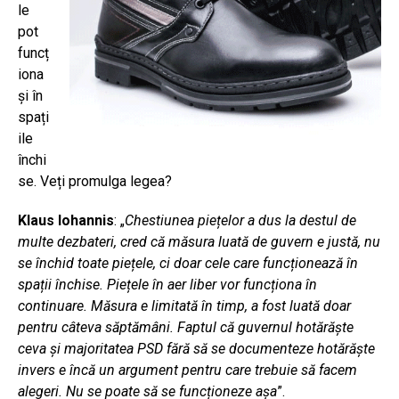
le
pot
funcț
iona
și în
spați
ile
închi
se. Veți promulga legea?
Klaus Iohannis
: „
Chestiunea piețelor a dus la destul de
multe dezbateri, cred că măsura luată de guvern e justă, nu
se închid toate piețele, ci doar cele care funcționează în
spații închise. Piețele în aer liber vor funcționa în
continuare. Măsura e limitată în timp, a fost luată doar
pentru câteva săptămâni. Faptul că guvernul hotărăște
ceva și majoritatea PSD fără să se documenteze hotărăște
invers e încă un argument pentru care trebuie să facem
alegeri. Nu se poate să se funcționeze așa
”.