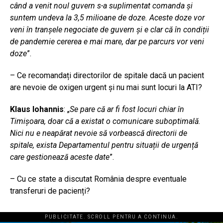
când a venit noul guvern s-a suplimentat comanda și
suntem undeva la 3,5 milioane de doze. Aceste doze vor
veni în tranșele negociate de guvern și e clar că în condiții
de pandemie cererea e mai mare, dar pe parcurs vor veni
doze
”.
– Ce recomandați directorilor de spitale dacă un pacient
are nevoie de oxigen urgent și nu mai sunt locuri la ATI?
Klaus Iohannis
: „
Se pare că ar fi fost locuri chiar în
Timișoara, doar că a existat o comunicare suboptimală.
Nici nu e neapărat nevoie să vorbească directorii de
spitale, exista Departamentul pentru situații de urgență
care gestionează aceste date
”.
– Cu ce state a discutat România despre eventuale
transferuri de pacienți?
PUBLICITATE. SCROLL PENTRU A CONTINUA.