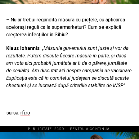
– Nu ar trebui regândită măsura cu piețele, cu aplicarea
acelorași reguli ca la supermarketuri? Cum se explică
creșterea infecțiilor în Sibiu?
Klaus Iohannis
: „
Măsurile guvernului sunt juste și vor da
rezultate. Putem discuta fiecare măsură în parte, și dacă
am vota aici probabil jumătate ar fi de o părere, jumătate
de cealaltă. Am discutat azi despre campania de vaccinare.
Explicația este că în comitetul județean se discută aceste
chestiuni și se lucrează după criteriile stabilite de INSP
”.
sursa:
rfi.ro
PUBLICITATE. SCROLL PENTRU A CONTINUA.