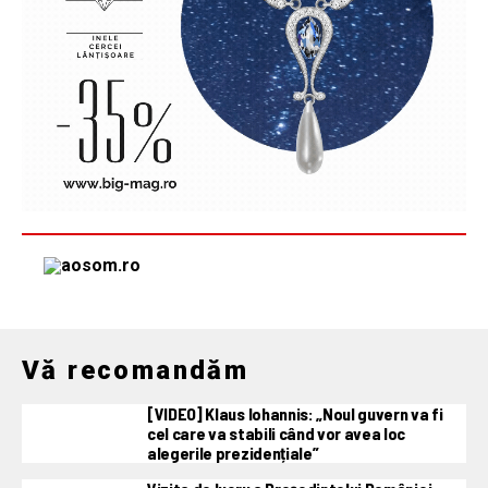
Vă recomandăm
[VIDEO] Klaus Iohannis: „Noul guvern va fi
cel care va stabili când vor avea loc
alegerile prezidențiale”