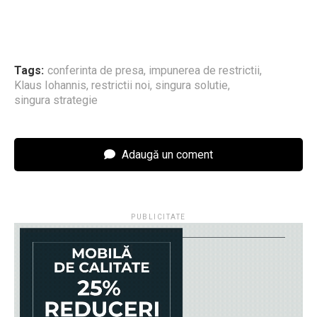
Tags:
conferinta de presa
,
impunerea de restrictii
,
Klaus Iohannis
,
restrictii noi
,
singura solutie
,
singura strategie
Adaugă un coment
PUBLICITATE