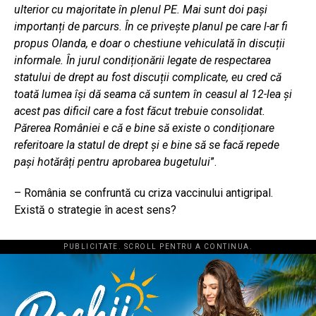
ulterior cu majoritate în plenul PE. Mai sunt doi pași
importanți de parcurs. În ce privește planul pe care l-ar fi
propus Olanda, e doar o chestiune vehiculată în discuții
informale. În jurul condiționării legate de respectarea
statului de drept au fost discuții complicate, eu cred că
toată lumea își dă seama că suntem în ceasul al 12-lea și
acest pas dificil care a fost făcut trebuie consolidat.
Părerea României e că e bine să existe o condiționare
referitoare la statul de drept și e bine să se facă repede
pași hotărâți pentru aprobarea bugetului
”.
– România se confruntă cu criza vaccinului antigripal.
Există o strategie în acest sens?
PUBLICITATE. SCROLL PENTRU A CONTINUA.