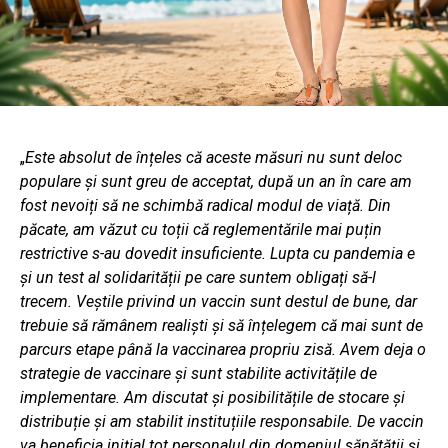
„
Este absolut de înțeles că aceste măsuri nu sunt deloc
populare și sunt greu de acceptat, după un an în care am
fost nevoiți să ne schimbă radical modul de viață. Din
păcate, am văzut cu toții că reglementările mai puțin
restrictive s-au dovedit insuficiente. Lupta cu pandemia e
și un test al solidarității pe care suntem obligați să-l
trecem. Veștile privind un vaccin sunt destul de bune, dar
trebuie să rămânem realiști și să înțelegem că mai sunt de
parcurs etape până la vaccinarea propriu zisă. Avem deja o
strategie de vaccinare și sunt stabilite activitățile de
implementare. Am discutat și posibilitățile de stocare și
distribuție și am stabilit instituțiile responsabile. De vaccin
va beneficia inițial tot personalul din domeniul sănătății și