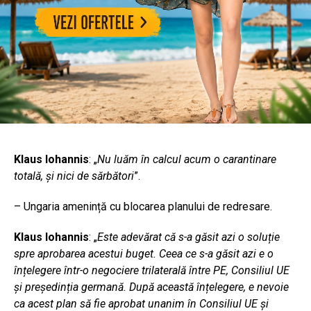
Klaus Iohannis
: „
Nu luăm în calcul acum o carantinare
totală, și nici de sărbători
”.
– Ungaria amenință cu blocarea planului de redresare.
Klaus Iohannis
: „
Este adevărat că s-a găsit azi o soluție
spre aprobarea acestui buget. Ceea ce s-a găsit azi e o
înțelegere într-o negociere trilaterală între PE, Consiliul UE
și președinția germană. După această înțelegere, e nevoie
ca acest plan să fie aprobat unanim în Consiliul UE și