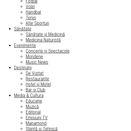
Fotbal
Volei
Handbal
Tenis
Alte Sporturi
Sănătate
Sănătate și Medicină
Medicina Naturistă
Evenimente
Concerte și Spectacole
Mondene
Music News
Destinații
De Vizitat
Restaurante
Hotel și Motel
Bar și Club
Media & Cultura
Educație
Muzică
Editorial
Emisiuni TV
Mapamond
Știință și Tehnică