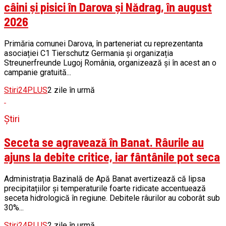
câini și pisici în Darova și Nădrag, în august
2026
Primăria comunei Darova, în parteneriat cu reprezentanta
asociației C1 Tierschutz Germania și organizația
Streunerfreunde Lugoj România, organizează și în acest an o
campanie gratuită...
Stiri24PLUS
2 zile în urmă
Știri
Seceta se agravează în Banat. Râurile au
ajuns la debite critice, iar fântânile pot seca
Administrația Bazinală de Apă Banat avertizează că lipsa
precipitațiilor și temperaturile foarte ridicate accentuează
seceta hidrologică în regiune. Debitele râurilor au coborât sub
30%...
Stiri24PLUS
2 zile în urmă