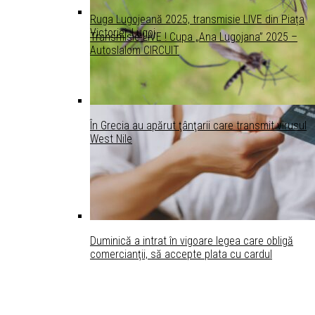
Ruga Lugojeană 2025, transmisie LIVE din Piața
Victoriei, Lugoj
Transmisie LIVE ! Cupa „Ana Lugojana” 2025 –
Autoslalom CIRCUIT
În Grecia au apărut ţânţarii care transmit virusul
West Nile
Duminică a intrat în vigoare legea care obligă
comercianţii, să accepte plata cu cardul