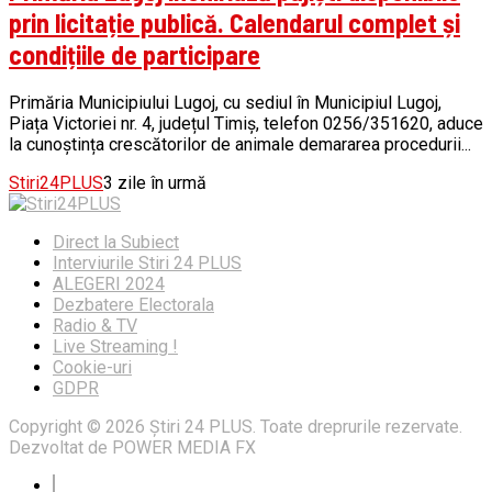
prin licitație publică. Calendarul complet și
condițiile de participare
Primăria Municipiului Lugoj, cu sediul în Municipiul Lugoj,
Piața Victoriei nr. 4, județul Timiș, telefon 0256/351620, aduce
la cunoștința crescătorilor de animale demararea procedurii...
Stiri24PLUS
3 zile în urmă
Direct la Subiect
Interviurile Stiri 24 PLUS
ALEGERI 2024
Dezbatere Electorala
Radio & TV
Live Streaming !
Cookie-uri
GDPR
Copyright © 2026 Știri 24 PLUS. Toate dreprurile rezervate.
Dezvoltat de POWER MEDIA FX