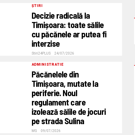
ȘTIRI
Decizie radicală la
Timișoara: toate sălile
cu păcănele ar putea fi
interzise
Stiri24PLUS
24/07/2026
ADMINISTRATIE
Păcănelele din
Timișoara, mutate la
periferie. Noul
regulament care
izolează sălile de jocuri
pe strada Sulina
MG
09/07/2026