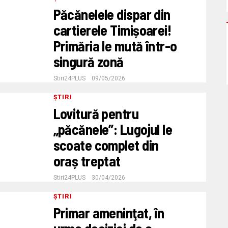
Păcănelele dispar din
cartierele Timișoarei!
Primăria le mută într-o
singură zonă
Stiri24PLUS
09/05/2026
ȘTIRI
Lovitură pentru
„păcănele”: Lugojul le
scoate complet din
oraș treptat
Stiri24PLUS
30/04/2026
ȘTIRI
Primar ameninţat, în