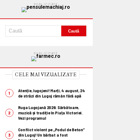
PUBLICITATE
PUBLICITATE
CELE MAI VIZUALIZATE
Atenție, lugojeni! Marți, 4 august, 24
de străzi din Lugoj rămân fără apă
Ruga Lugojană 2026: Sărbătoare,
muzică și tradiție în Piața Victoriei.
Vezi programul
Conflict violent pe „Podul de Beton”
din Lugoj! Un bărbat a fost