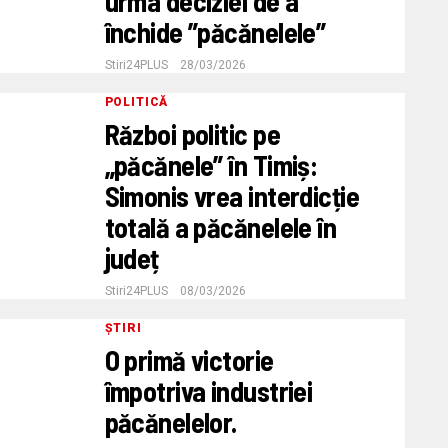
urma deciziei de a
închide ”păcănelele”
Stiri24PLUS
28/03/2026
POLITICĂ
Război politic pe
„păcănele” în Timiș:
Simonis vrea interdicție
totală a păcănelele în
județ
Stiri24PLUS
08/03/2026
ȘTIRI
O primă victorie
împotriva industriei
păcănelelor.