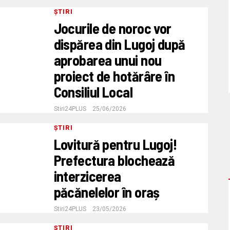
ȘTIRI
Jocurile de noroc vor
dispărea din Lugoj după
aprobarea unui nou
proiect de hotărâre în
Consiliul Local
Stiri24PLUS
25/06/2026
ȘTIRI
Lovitură pentru Lugoj!
Prefectura blochează
interzicerea
păcănelelor în oraș
Stiri24PLUS
23/05/2026
ȘTIRI