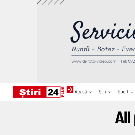
Acasă
Știri
Sport
All