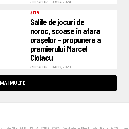
Stiri24PLUS
09/04/2024
ȘTIRI
Sălile de jocuri de
noroc, scoase în afara
orașelor – propunere a
premierului Marcel
Ciolacu
Stiri24PLUS
04/09/2023
MAI MULTE
rviurile Stiri 24 PLUS
ALEGERI 2024
Dezbatere Electorala
Radio & TV
Live