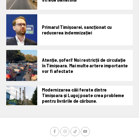
Primarul Timișoarei, sancționat cu
reducerea indemnizației
Atenție, șoferi! Noi restricții de circulație
în Timișoara. Mai multe artere importante
vor fi afectate
Modernizarea căii ferate dintre
Timișoara și Lugoj poate crea probleme
pentru livrările de cărbune.