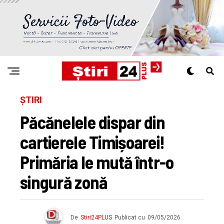
ȘTIRI
Păcănelele dispar din
cartierele Timișoarei!
Primăria le mută într-o
singură zonă
De
Stiri24PLUS
Publicat cu
09/05/2026