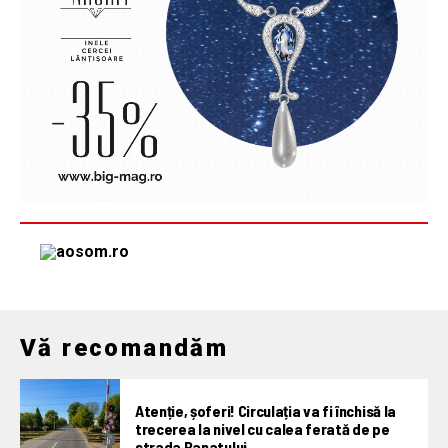
Vă recomandăm
Atenție, șoferi! Circulația va fi închisă la
trecerea la nivel cu calea ferată de pe
strada Banatului