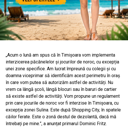
„Acum o lună am spus că în Timișoara vom implementa
interzicerea păcănelelor și jocurilor de noroc, cu excepția
unei zone specifice. Am lucrat împreună cu colegii și cu
doamna viceprimar să identificăm acest perimetru în oraș
în care vom putea să autorizăm astfel de activități. Nu
vrem ca lângă școli, lângă blocuri sau în baruri de cartier
să existe astfel de activități. Vom propune un regulament
prin care jocurile de noroc vor fi interzise în Timișoara, cu
excepția zonei Sulina. Este după Shopping City, în spatele
căilor ferate. Este o zonă destul de dezolantă, dacă mă
întrebați pe mine.”, a anunțat primarul Dominic Fritz.