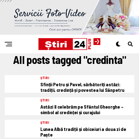
All posts tagged "credinta"
ȘTIRI
Sfinții Petru și Pavel, sărbătoriți astăzi:
tradiții, credință și povestea lui Sânpetru
ȘTIRI
Astăzi îl celebrăm pe Sfântul Gheorghe –
simbol al credinței și curajului
ȘTIRI
Lunea Albă tradiții și obiceiuri a doua zi de
Paște