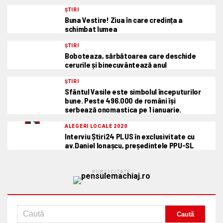
ȘTIRI
Buna Vestire! Ziua în care credința a
schimbat lumea
ȘTIRI
Boboteaza, sărbătoarea care deschide
cerurile și binecuvântează anul
ȘTIRI
Sfântul Vasile este simbolul începuturilor
bune. Peste 496.000 de români își
serbează onomastica pe 1 ianuarie.
ALEGERI LOCALE 2020
Interviu Știri24 PLUS în exclusivitate cu
av.Daniel Ionașcu, președintele PPU-SL
PUBLICITATE