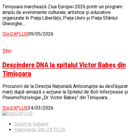
Timișoara marchează Ziua Europei 2026 printr-un program
amplu de evenimente culturale, artistice și educative
organizate în Piața Libertății, Piața Unirii și Piața Sfântul
Gheorghe....
Stiri24PLUS
09/05/2026
Știri
Descindere DNA la spitalul Victor Babeș din
Timișoara
Procurorii de la Direcția Națională Anticorupție au desfășurat
marți după-amiază o acțiune la Spitalul de Boli Infecțioase și
Pneumoftiziologie „Dr. Victor Babeș” din Timișoara....
Stiri24PLUS
24/03/2026
Direct la Subiect
Interviurile Stiri 24 PLUS