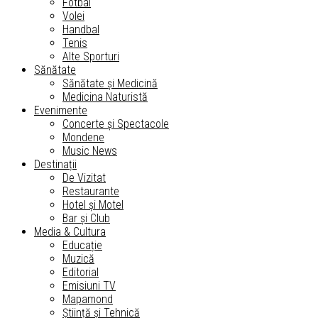
Fotbal
Volei
Handbal
Tenis
Alte Sporturi
Sănătate
Sănătate și Medicină
Medicina Naturistă
Evenimente
Concerte și Spectacole
Mondene
Music News
Destinații
De Vizitat
Restaurante
Hotel și Motel
Bar și Club
Media & Cultura
Educație
Muzică
Editorial
Emisiuni TV
Mapamond
Știință și Tehnică