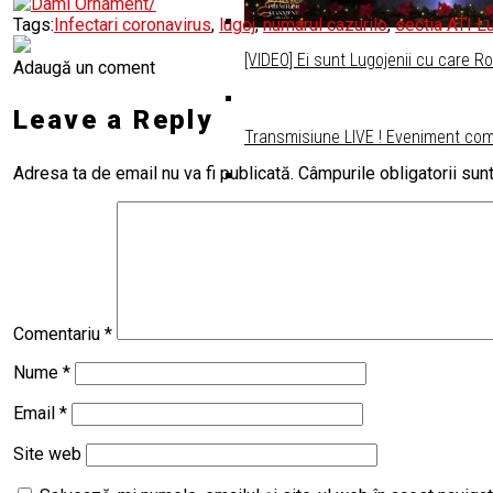
Tags:
Infectari coronavirus
,
lugoj
,
numarul cazurilo
,
sectia ATI L
[VIDEO] Ei sunt Lugojenii cu care R
Adaugă un coment
Leave a Reply
Transmisiune LIVE ! Eveniment come
Adresa ta de email nu va fi publicată.
Câmpurile obligatorii su
Ruga Lugojeană 2025, transmisie LIV
Comentariu
*
Nume
*
Email
*
Site web