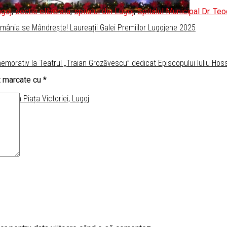
ugoj
,
sectie eliberata
,
spitalul din Lugoj
,
Spitalul Municipal Dr. Te
omânia se Mândrește! Laureații Galei Premiilor Lugojene 2025
morativ la Teatrul „Traian Grozăvescu” dedicat Episcopului Iuliu Hos
nt marcate cu
*
E din Piața Victoriei, Lugoj