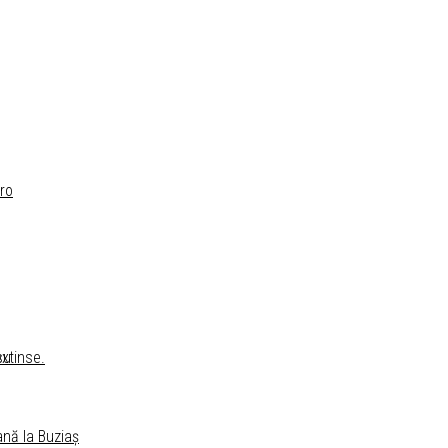
ro
su
extinse.
ană la Buziaș