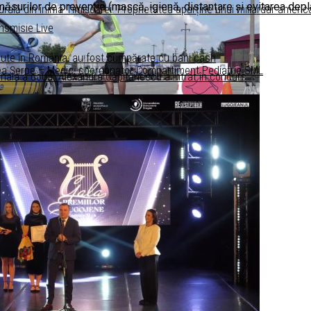
măsurilor de prevenție (mască, igienă, distanțare și evitarea dep
turală din inima Timișoarei. Proprietatea aparține unui miliardar americ
nsmisie Live
dute în România, au fost cumpărate cu bani cash
eea Șerpe – Medic, coordonator Compartiment Pediatrie SML
inala a doua. Alexandra Căpitănescu a intrat în concurs
 Joy LIVE
elina Tomescu la Joy LIVE
ana” 2025 – Autoslalom CIRCUIT