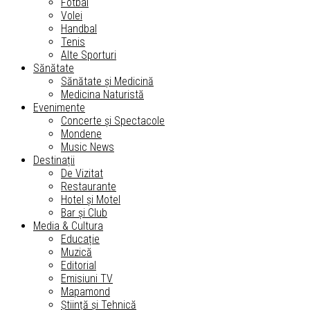
Fotbal
Volei
Handbal
Tenis
Alte Sporturi
Sănătate
Sănătate și Medicină
Medicina Naturistă
Evenimente
Concerte și Spectacole
Mondene
Music News
Destinații
De Vizitat
Restaurante
Hotel și Motel
Bar și Club
Media & Cultura
Educație
Muzică
Editorial
Emisiuni TV
Mapamond
Știință și Tehnică