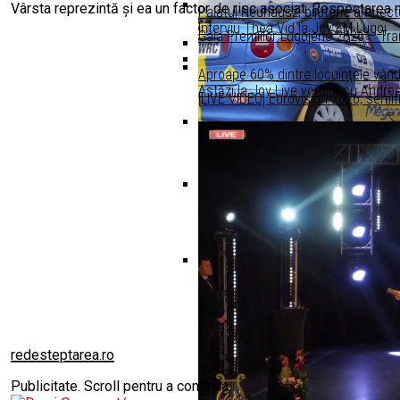
Vârsta reprezintă și ea un factor de risc asociat. Respectarea 
Palatul Neuhausz, bijuterie arhitec
Interviu Thea Vid la Joy FM Lugoj
Gala Premiilor Lugojene 2026 – Tra
Aproape 60% dintre locuinţele vân
Astăzi la Joy Live vorbim cu Andr
[LIVE VIDEO] Eurovision 2026, semif
Eli Zah despre Muzicoterapie azi la
Despre tendințele sezonului cu Ad
Transmisie LIVE ! Cupa „Ana Lugoj
redesteptarea.ro
Publicitate. Scroll pentru a continua.