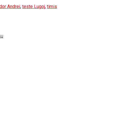
odor Andrei
,
teste Lugoj
,
timis
su