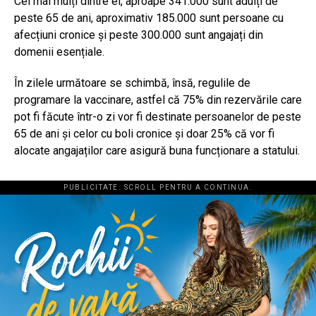
Cei mai mulți dintre ei, aproape 341.000 sunt adulți de
peste 65 de ani, aproximativ 185.000 sunt persoane cu
afecțiuni cronice și peste 300.000 sunt angajați din
domenii esențiale.
În zilele următoare se schimbă, însă, regulile de
programare la vaccinare, astfel că 75% din rezervările care
pot fi făcute într-o zi vor fi destinate persoanelor de peste
65 de ani și celor cu boli cronice și doar 25% că vor fi
alocate angajaților care asigură buna funcționare a statului.
PUBLICITATE. SCROLL PENTRU A CONTINUA.