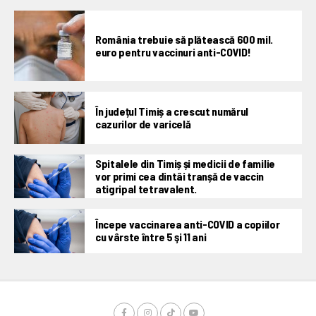
România trebuie să plătească 600 mil.
euro pentru vaccinuri anti-COVID!
În județul Timiș a crescut numărul
cazurilor de varicelă
Spitalele din Timiș și medicii de familie
vor primi cea dintâi tranșă de vaccin
atigripal tetravalent.
Începe vaccinarea anti-COVID a copiilor
cu vârste între 5 şi 11 ani