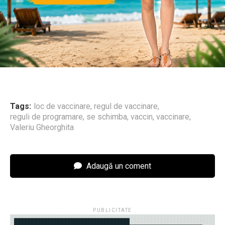
Tags:
loc de vaccinare
,
regul de vaccinare
,
reguli de programare
,
se schimba
,
vaccin
,
vaccinare
,
Valeriu Gheorghita
Adaugă un coment
PUBLICITATE