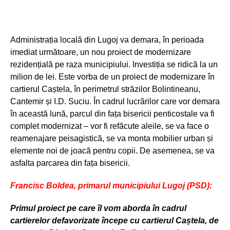
Administrația locală din Lugoj va demara, în perioada
imediat următoare, un nou proiect de modernizare
rezidențială pe raza municipiului. Investiția se ridică la un
milion de lei. Este vorba de un proiect de modernizare în
cartierul Caștela, în perimetrul străzilor Bolintineanu,
Cantemir și I.D. Suciu. În cadrul lucrărilor care vor demara
în această lună, parcul din fața bisericii penticostale va fi
complet modernizat – vor fi refăcute aleile, se va face o
reamenajare peisagistică, se va monta mobilier urban și
elemente noi de joacă pentru copii. De asemenea, se va
asfalta parcarea din fața bisericii.
Francisc Boldea, primarul municipiului Lugoj
(PSD):
Primul proiect pe care îl vom aborda în cadrul
cartierelor defavorizate începe cu cartierul Caștela, de