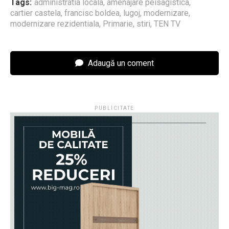
Tags:
administratia locala
,
amenajare peisagistica
,
cartier castela
,
francisc boldea
,
lugoj
,
modernizare
,
modernizare rezidentiala
,
Primarie
,
stiri
,
TEN TV
Adaugă un coment
PUBLICITATE