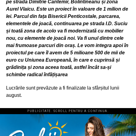
pe strada Dimitrie Cantemir, Bolintineanu și zona
Aurel Vlaicu. Este un proiect în valoare de 1 milion de
lei. Parcul din fața Bisericii Penticostale, parcarea,
elementele de joacă, continuarea pe strada I.D. Suciu
și toată zona de acolo va fi modernizată cu mobilier
nou, cu elemente de joacă noi. Va fi unul dintre cele
mai frumoase parcuri din oraș. Le vom integra apoi în
proiectul pe care îl avem de 5 milioane 500 de mii de
euro cu Uniunea Europeană, în care e cuprinsă și
grădinița și zona aceea toată, astfel încât sa-și
schimbe radical înfățișarea
Lucrările sunt prevăzute a fi finalizate la sfârșitul lunii
august.
PUBLICITATE. SCROLL PENTRU A CONTINUA.