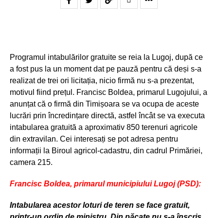
Programul intabulărilor gratuite se reia la Lugoj, după ce
a fost pus la un moment dat pe pauză pentru că deși s-a
realizat de trei ori licitația, nicio firmă nu s-a prezentat,
motivul fiind prețul. Francisc Boldea, primarul Lugojului, a
anunțat că o firmă din Timișoara se va ocupa de aceste
lucrări prin încredințare directă, astfel încât se va executa
intabularea gratuită a aproximativ 850 terenuri agricole
din extravilan. Cei interesați se pot adresa pentru
informații la Biroul agricol-cadastru, din cadrul Primăriei,
camera 215.
Francisc Boldea, primarul municipiului Lugoj
(PSD):
Intabularea acestor loturi de teren se face gratuit,
printr-un ordin de ministru. Din p
ăcate nu s-a înscris