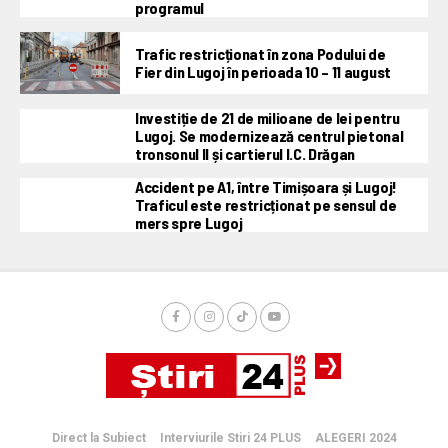
programul
Trafic restricționat în zona Podului de
Fier din Lugoj în perioada 10 – 11 august
Investiție de 21 de milioane de lei pentru
Lugoj. Se modernizează centrul pietonal
tronsonul II și cartierul I.C. Drăgan
Accident pe A1, între Timișoara și Lugoj!
Traficul este restricționat pe sensul de
mers spre Lugoj
Direct la Subiect
Interviurile Stiri 24 PLUS
ALEGERI 2024