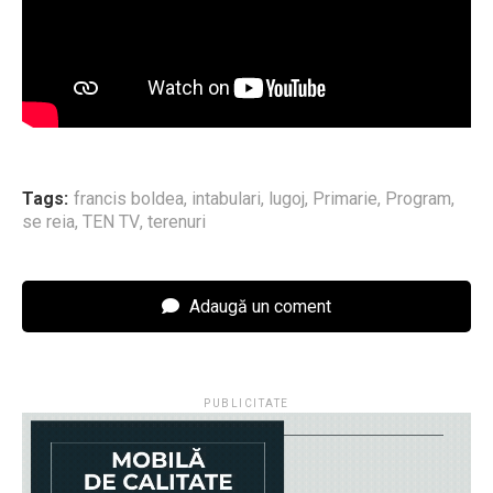
Tags:
francis boldea
,
intabulari
,
lugoj
,
Primarie
,
Program
,
se reia
,
TEN TV
,
terenuri
Adaugă un coment
PUBLICITATE