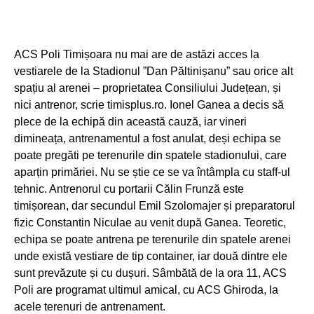
ACS Poli Timișoara nu mai are de astăzi acces la
vestiarele de la Stadionul ”Dan Păltinișanu” sau orice alt
spațiu al arenei – proprietatea Consiliului Județean, și
nici antrenor, scrie timisplus.ro. Ionel Ganea a decis să
plece de la echipă din această cauză, iar vineri
dimineața, antrenamentul a fost anulat, deși echipa se
poate pregăti pe terenurile din spatele stadionului, care
aparțin primăriei. Nu se știe ce se va întâmpla cu staff-ul
tehnic. Antrenorul cu portarii Călin Frunză este
timișorean, dar secundul Emil Szolomajer și preparatorul
fizic Constantin Niculae au venit după Ganea. Teoretic,
echipa se poate antrena pe terenurile din spatele arenei
unde există vestiare de tip container, iar două dintre ele
sunt prevăzute și cu dușuri. Sâmbătă de la ora 11, ACS
Poli are programat ultimul amical, cu ACS Ghiroda, la
acele terenuri de antrenament.