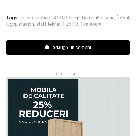
Tags:
acces vestiare
,
ACS Poli
,
cjt
,
Dan Paltinisanu
,
fotbal
,
lugoj
,
stadion
,
staff tehnic
,
TEN TV
,
Timisoara
Adaugă un coment
PUBLICITATE