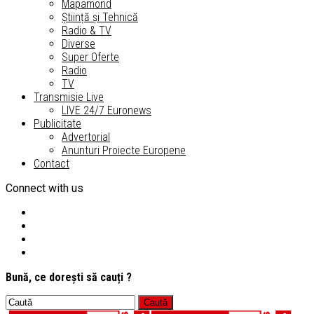
Mapamond
Știință și Tehnică
Radio & TV
Diverse
Super Oferte
Radio
TV
Transmisie Live
LIVE 24/7 Euronews
Publicitate
Advertorial
Anunturi Proiecte Europene
Contact
Connect with us
Bună, ce dorești să cauți ?