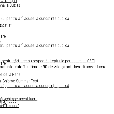
I.C. Drăgan
ană la Buziaș
2026, pentru a fi aduse la cunoștința publică
ro
icație”
pare
”
2026, pentru a fi aduse la cunoștința publică
an
e
entru ţările ce nu respectă drepturile persoanelor LGBTI
pare
ost infectate în ultimele 90 de zile şi pot dovedi acest lucru
e de la Paris
tul Ghioroc Summer Fest
2026, pentru a fi aduse la cunoștința publică
 să schimbe acest lucru
e din Lugoj
pare
el Jimbolia”