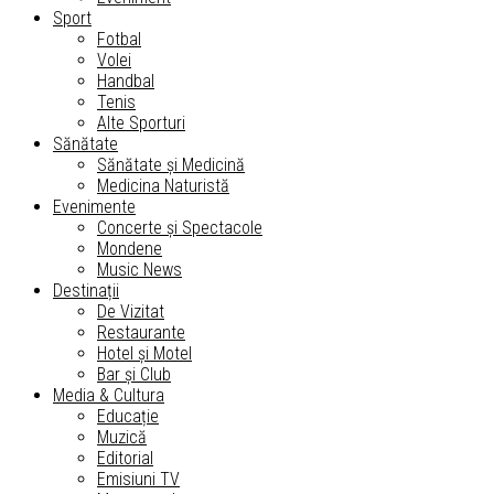
Sport
Fotbal
Volei
Handbal
Tenis
Alte Sporturi
Sănătate
Sănătate și Medicină
Medicina Naturistă
Evenimente
Concerte și Spectacole
Mondene
Music News
Destinații
De Vizitat
Restaurante
Hotel și Motel
Bar și Club
Media & Cultura
Educație
Muzică
Editorial
Emisiuni TV