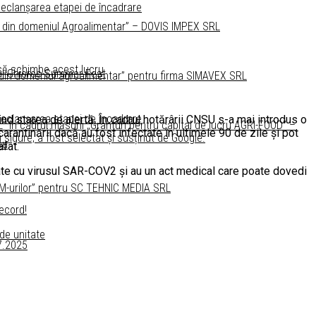
 declanșarea etapei de încadrare
lor din domeniul Agroalimentar” – DOVIS IMPEX SRL
 să schimbe acest lucru
tul Ghioroc Summer Fest
lor din domeniul agroalimentar” pentru firma SIMAVEX SRL
 declanșarea etapei de încadrare
d starea de alertă. În cadrul hotărârii CNSU s-a mai introdus o
 în cadrul măsurii „Granturi pentru capital de lucru AGRI-FOOD” –
arantinării dacă au fost infectate în ultimele 90 de zile şi pot
i sigure, a fost selectat și susținut de Google.
su
afat.
tate cu virusul SAR-COV2 şi au un act medical care poate dovedi
 IMM-urilor” pentru SC TEHNIC MEDIA SRL
record!
 de unitate
07.2025