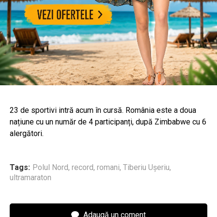
23 de sportivi intră acum în cursă. România este a doua
națiune cu un număr de 4 participanți, după Zimbabwe cu 6
alergători.
Tags:
Polul Nord
,
record
,
romani
,
Tiberiu Ușeriu
,
ultramaraton
Adaugă un coment