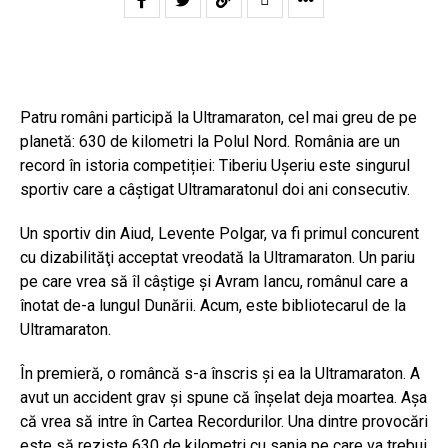
Patru români participă la Ultramaraton, cel mai greu de pe
planetă: 630 de kilometri la Polul Nord. România are un
record în istoria competiției: Tiberiu Uşeriu este singurul
sportiv care a câştigat Ultramaratonul doi ani consecutiv.
Un sportiv din Aiud, Levente Polgar, va fi primul concurent
cu dizabilităţi acceptat vreodată la Ultramaraton. Un pariu
pe care vrea să îl câştige şi Avram Iancu, românul care a
înotat de-a lungul Dunării. Acum, este bibliotecarul de la
Ultramaraton.
În premieră, o româncă s-a înscris şi ea la Ultramaraton. A
avut un accident grav şi spune că înșelat deja moartea. Aşa
că vrea să intre în Cartea Recordurilor. Una dintre provocări
este să reziste 630 de kilometri cu sania pe care va trebui