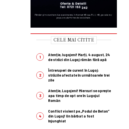
CELE MAI CITITE
Atenție, lugojeni! Marți, 4 august, 24
de străzi din Lugoj rămân fără apă
Întreruperi de curent în Lugoj:
străzile afectate în următoarele trei
zile
Atenție, Lugojeni! Miercuri se oprește
apa timp de opt ore în Lugojul
Român
Conflict violent pe „Podul de Beton”
din Lugoj! Un bărbat a fost
înjunghiat