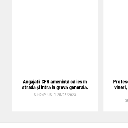
Angajații CFR amenință că ies în
Profeso
stradă și intră în grevă generală.
vineri,
Stiri24PLUS
25/05/2023
S