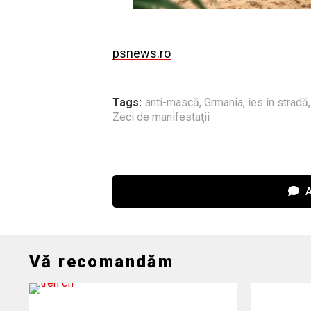
psnews.ro
Tags:
anti-mască
,
Grmania
,
ies în stradă
Zeci de manifestaţii
A
Vă recomandăm