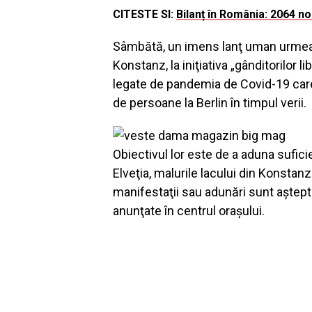
CITESTE SI:
Bilanț în România: 2064 no
Sâmbătă, un imens lanţ uman urmează
Konstanz, la iniţiativa „gânditorilor 
legate de pandemia de Covid-19 care
de persoane la Berlin în timpul verii.
Obiectivul lor este de a aduna sufici
Elveţia, malurile lacului din Konstanz 
manifestaţii sau adunări sunt aştep
anunţate în centrul oraşului.