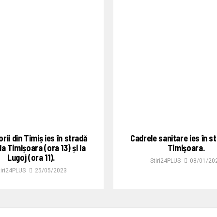
rii din Timiș ies în stradă
Cadrele sanitare ies în st
 la Timișoara (ora 13) și la
Timişoara.
Lugoj (ora 11).
Stiri24PLUS
08/01/20
tiri24PLUS
25/05/2023