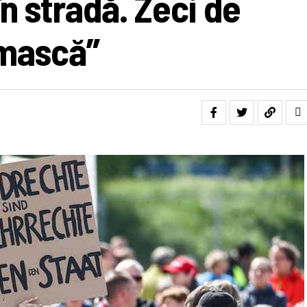
în stradă. Zeci de
-mască”