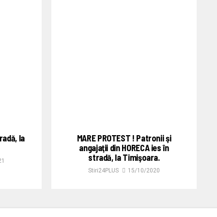
radă, la
MARE PROTEST ! Patronii şi
angajaţii din HORECA ies în
stradă, la Timişoara.
21
Stiri24PLUS
15/10/2020