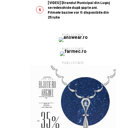
[VIDEO] Ștrandul Municipal din Lugoj
se redeschide după șapte ani.
Primele bazine vor fi disponibile din
25 iulie
PUBLICITATE
PUBLICITATE
PUBLICITATE