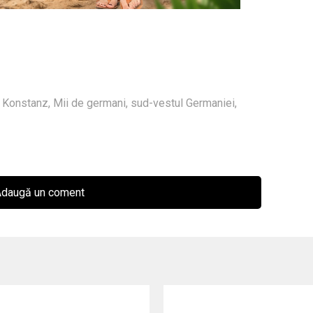
,
Konstanz
,
Mii de germani
,
sud-vestul Germaniei
,
daugă un coment