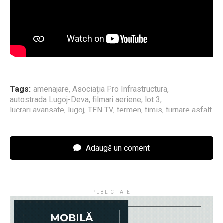
Tags:
amenajare
,
Asociația Pro Infrastructura
,
autostrada Lugoj-Deva
,
filmari aeriene
,
lot 3
,
lucrari avansate
,
lugoj
,
TEN TV
,
termen
,
timis
,
turnare asfalt
Adaugă un coment
PUBLICITATE