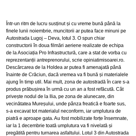
Într-un ritm de lucru susținut și cu vreme bună până la
finele lunii noiembrie, muncitorii ar putea face minuni pe
Autostrada Lugoj – Deva, lotul 3. O spun chiar
constructorii în doua filmări aeriene realizate de echipa
de la Asociația Pro Infrastructură, care a stat de vorba cu
reprezentanții antreprenorului, scrie opiniatimisoarei.ro.
Descărcarea de la Holdea ar putea fi amenajată până
înainte de Crăciun, dacă vremea va fi bună și materialele
ajung în timp util. Mai mult, zona de autostradă în care s-a
produs prăbușirea în urmă cu un an a fost refăcută. Cât
privește nodul de la Ilia, pe zona de alunecare, din
vecinătatea Mureșului, unde pânza freatică e foarte sus,
s-a excavat tot materialul neconform, iar umplutura de
piatră e aproape gata. Au fost mobilizate forțe însemnate,
iar la 1 decembrie toată umplutura va fi nivelată și
pregătită pentru turnarea asfaltului. Lotul 3 din Autostrada