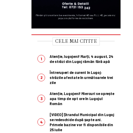
CELE MAI CITITE
Atenție, lugojeni! Marți, 4 august, 24
de străzi din Lugoj rămân fără apă
Întreruperi de curent în Lugoj:
străzile afectate în următoarele trei
zile
Atenție, Lugojeni! Miercuri se oprește
apa timp de opt ore în Lugojul
Român
[VIDEO] Ștrandul Municipal din Lugoj
se redeschide după șapte ani.
Primele bazine vor fi disponibile din
25 iulie