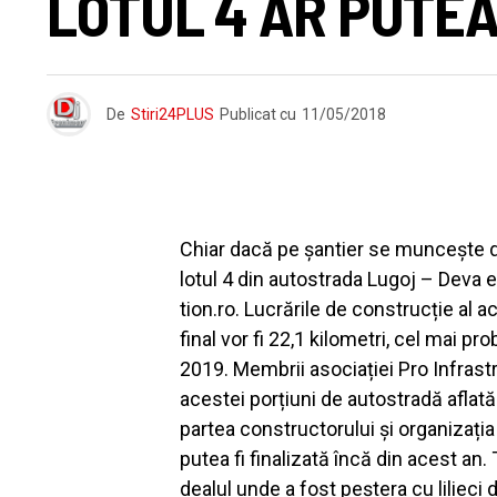
LOTUL 4 AR PUTEA 
De
Stiri24PLUS
Publicat cu
11/05/2018
Chiar dacă pe șantier se muncește de 
lotul 4 din autostrada Lugoj – Deva 
tion.ro. Lucrările de construcție al ac
final vor fi 22,1 kilometri, cel mai pr
2019. Membrii asociației Pro Infrastr
acestei porțiuni de autostradă aflată
partea constructorului și organizația
putea fi finalizată încă din acest an.
dealul unde a fost peștera cu liliec