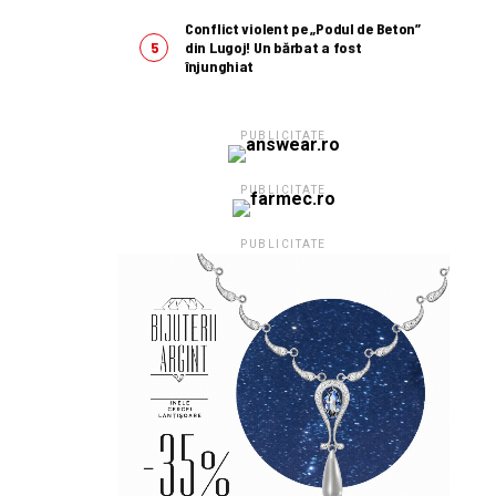
Conflict violent pe „Podul de Beton”
din Lugoj! Un bărbat a fost
înjunghiat
PUBLICITATE
PUBLICITATE
PUBLICITATE