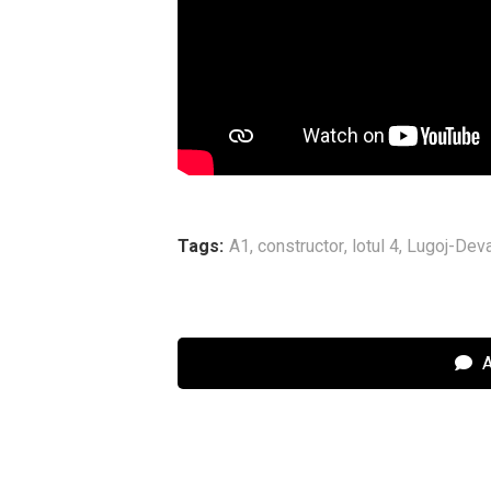
Tags:
A1
,
constructor
,
lotul 4
,
Lugoj-Dev
A