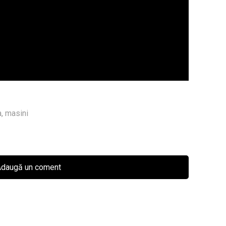
a
,
masini
daugă un coment