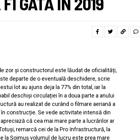
FI GATA ÎN 2019
zor și constructorul este lăudat de oficialități,
este departe de o eventuală deschidere, scrie
estui lot au ajuns deja la 77% din total, iar la
obabil deschiși circulației în a doua parte a anului
uctură au realizat de curând o filmare aeriană a
 în construcție. Se vede activitate intensă din
 apreciază că cea mai mare parte a lucrărilor ar
 Totuși, remarcă cei de la Pro Infrastructură, la
i de la Șoimuș volumul de lucru este prea mare