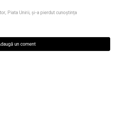
tor
,
Piata Unirii
,
și-a pierdut cunoștința
daugă un coment