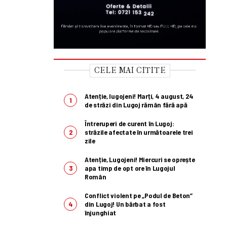
CELE MAI CITITE
Atenție, lugojeni! Marți, 4 august, 24
de străzi din Lugoj rămân fără apă
Întreruperi de curent în Lugoj:
străzile afectate în următoarele trei
zile
Atenție, Lugojeni! Miercuri se oprește
apa timp de opt ore în Lugojul
Român
Conflict violent pe „Podul de Beton”
din Lugoj! Un bărbat a fost
înjunghiat