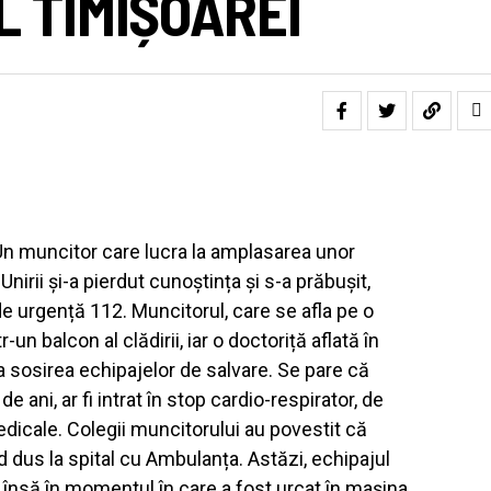
 TIMIȘOAREI
Un muncitor care lucra la amplasarea unor
Unirii și-a pierdut cunoștința și s-a prăbușit,
e urgență 112. Muncitorul, care se afla pe o
-un balcon al clădirii, iar o doctoriță aflată în
a sosirea echipajelor de salvare. Se pare că
e ani, ar fi intrat în stop cardio-respirator, de
dicale. Colegii muncitorului au povestit că
nd dus la spital cu Ambulanța. Astăzi, echipajul
, însă în momentul în care a fost urcat în mașina