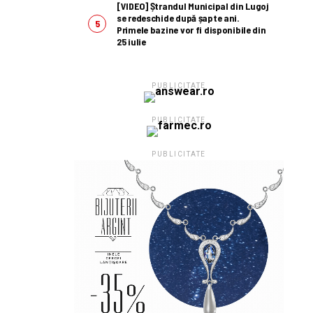
[VIDEO] Ștrandul Municipal din Lugoj
se redeschide după șapte ani.
Primele bazine vor fi disponibile din
25 iulie
PUBLICITATE
PUBLICITATE
PUBLICITATE