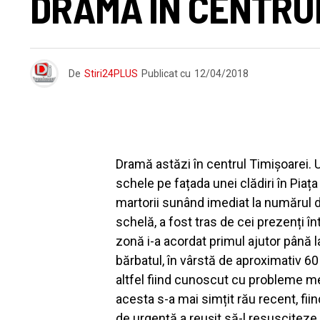
DRAMĂ ÎN CENTRUL
De
Stiri24PLUS
Publicat cu
12/04/2018
Dramă astăzi în centrul Timișoarei. 
schele pe fațada unei clădiri în Piața 
martorii sunând imediat la numărul d
schelă, a fost tras de cei prezenți într
zonă i-a acordat primul ajutor până l
bărbatul, în vârstă de aproximativ 60 d
altfel fiind cunoscut cu probleme me
acesta s-a mai simțit rău recent, fii
de urgență a reușit să-l resusciteze