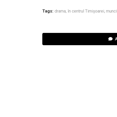
Tags:
drama
,
în centrul Timișoarei
,
munci
A