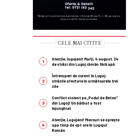
CELE MAI CITITE
Atenție, lugojeni! Marți, 4 august, 24
de străzi din Lugoj rămân fără apă
Întreruperi de curent în Lugoj:
străzile afectate în următoarele trei
zile
Conflict violent pe „Podul de Beton”
din Lugoj! Un bărbat a fost
înjunghiat
Atenție, Lugojeni! Miercuri se oprește
apa timp de opt ore în Lugojul
Român