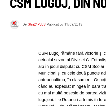
CSM LUGOJ, DIN N
De
Stiri24PLUS
Publicat cu
11/09/2018
CSM Lugoj rămâne fără victorie și c
actualul sezon al Diviziei C. Fotbaliș
alb în jocul disputat cu CSM Școlar
Municipal și cu cele două puncte a
antepenultima, în clasament. Ospeți
când au expediat mingea în bara tran
cu mai multă posesie de partea vizita
lugojeni. Ilie Rotariu i-a trimis în 