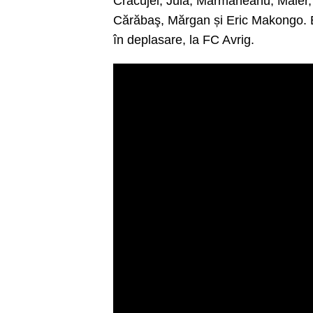
Cracujel, Jula, Mărmăneanu, Maier, 
Cărăbaş, Mărgan și Eric Makongo. Et
în deplasare, la FC Avrig.