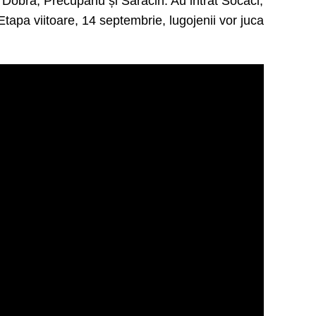
Dobra, Precupanu și Sărăcin. Au intrat Socaci,
apa viitoare, 14 septembrie, lugojenii vor juca