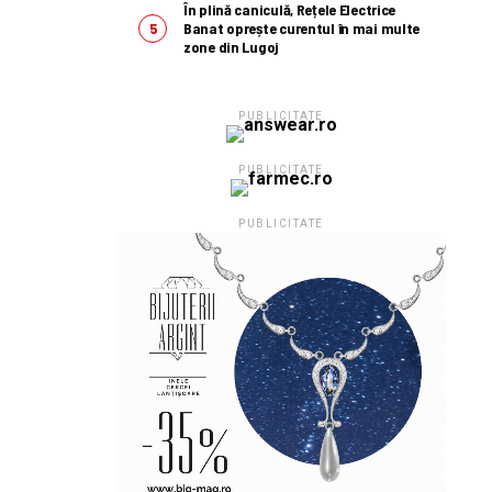
În plină caniculă, Rețele Electrice
Banat oprește curentul în mai multe
zone din Lugoj
PUBLICITATE
PUBLICITATE
PUBLICITATE