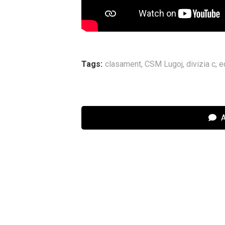
Tags:
clasament
,
CSM Lugoj
,
divizia c
,
e
A