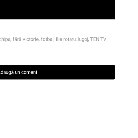
chipa
,
fără victorie
,
fotbal
,
ilie rotaru
,
lugoj
,
TEN TV
daugă un coment