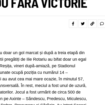
OU FĂRĂ VICTORIE
u doar un gol marcat și după a treia etapă din
tii pregătiți de Ilie Rotariu au bifat doar un egal
 Reșița, vineri după-amiază, pe Stadionul
dunate ocupă poziția cu numărul 14 –
i au avut cea mai mare ocazie, în minutul 57,
sversală. În rest, meciul a fost unul de uzură,
torilor. Jocul a fost urmărit de circa 500 de
teren pe Axinte – Săndescu, Predescu, Miculescu,