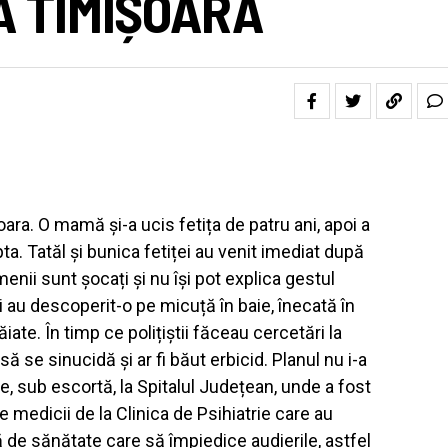
A TIMIȘOARA
ara. O mamă și-a ucis fetița de patru ani, apoi a
a. Tatăl și bunica fetiței au venit imediat după
enii sunt șocați și nu își pot explica gestul
tii au descoperit-o pe micuță în baie, înecată în
ate. În timp ce polițiștii făceau cercetări la
să se sinucidă și ar fi băut erbicid. Planul nu i-a
te, sub escortă, la Spitalul Județean, unde a fost
e medicii de la Clinica de Psihiatrie care au
 de sănătate care să împiedice audierile, astfel