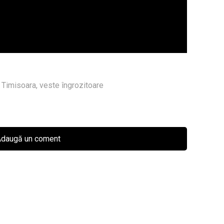
,
Timisoara
,
veste îngrozitoare
daugă un coment