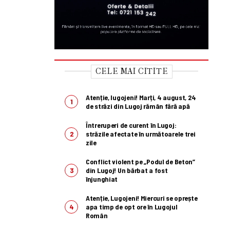
CELE MAI CITITE
Atenție, lugojeni! Marți, 4 august, 24
de străzi din Lugoj rămân fără apă
Întreruperi de curent în Lugoj:
străzile afectate în următoarele trei
zile
Conflict violent pe „Podul de Beton”
din Lugoj! Un bărbat a fost
înjunghiat
Atenție, Lugojeni! Miercuri se oprește
apa timp de opt ore în Lugojul
Român