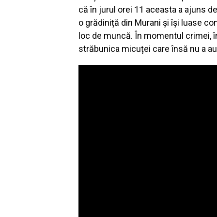
că în jurul orei 11 aceasta a ajuns d
o grădiniță din Murani și își luase co
loc de muncă. În momentul crimei, în 
străbunica micuței care însă nu a auz