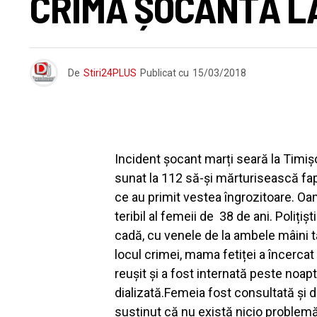
CRIMĂ ȘOCANTĂ L
De
Stiri24PLUS
Publicat cu
15/03/2018
Incident șocant marți seară la Timișo
sunat la 112 să-și mărturisească fapt
ce au primit vestea îngrozitoare. Oam
teribil al femeii de 38 de ani. Polițiș
cadă, cu venele de la ambele mâini tăi
locul crimei, mama fetiței a încercat 
reușit și a fost internată peste noap
dializată.Femeia fost consultată și d
susținut că nu există nicio problemă