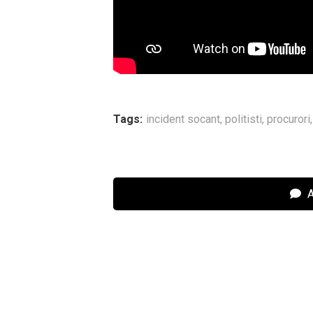
Tags:
incident socant
,
politisti
,
procurori
A