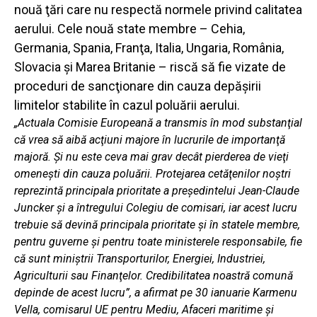
nouă ţări care nu respectă normele privind calitatea
aerului. Cele nouă state membre – Cehia,
Germania, Spania, Franţa, Italia, Ungaria, România,
Slovacia şi Marea Britanie – riscă să fie vizate de
proceduri de sancţionare din cauza depăşirii
limitelor stabilite în cazul poluării aerului.
„Actuala Comisie Europeană a transmis în mod substanţial
că vrea să aibă acţiuni majore în lucrurile de importanţă
majoră. Şi nu este ceva mai grav decât pierderea de vieţi
omeneşti din cauza poluării. Protejarea cetăţenilor noştri
reprezintă principala prioritate a preşedintelui Jean-Claude
Juncker şi a întregului Colegiu de comisari, iar acest lucru
trebuie să devină principala prioritate şi în statele membre,
pentru guverne şi pentru toate ministerele responsabile, fie
că sunt miniştrii Transporturilor, Energiei, Industriei,
Agriculturii sau Finanţelor. Credibilitatea noastră comună
depinde de acest lucru”, a afirmat pe 30 ianuarie Karmenu
Vella, comisarul UE pentru Mediu, Afaceri maritime şi