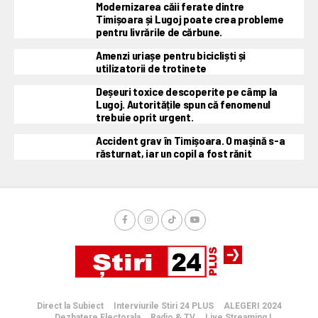
Modernizarea căii ferate dintre
Timișoara și Lugoj poate crea probleme
pentru livrările de cărbune.
Amenzi uriașe pentru bicicliști și
utilizatorii de trotinete
Deșeuri toxice descoperite pe câmp la
Lugoj. Autoritățile spun că fenomenul
trebuie oprit urgent.
Accident grav în Timișoara. O mașină s-a
răsturnat, iar un copil a fost rănit
Direct la Subiect
Interviurile Stiri 24 PLUS
ALEGERI 2024
Dezbatere Electorala
Radio & TV
Live Streaming !