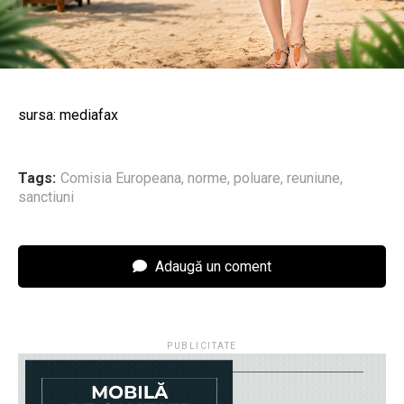
sursa: mediafax
Tags:
Comisia Europeana
,
norme
,
poluare
,
reuniune
,
sanctiuni
Adaugă un coment
PUBLICITATE