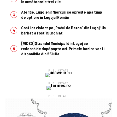
în următoarele trei zile
Atenție, Lugojeni! Miercuri se oprește apa timp
de opt ore în Lugojul Român
Conflict violent pe „Podul de Beton” din Lugoj! Un
bărbat a fost înjunghiat
[VIDEO] Ștrandul Municipal din Lugoj se
redeschide după șapte ani. Primele bazine vor fi
disponibile din 25 iulie
PUBLICITATE
PUBLICITATE
PUBLICITATE