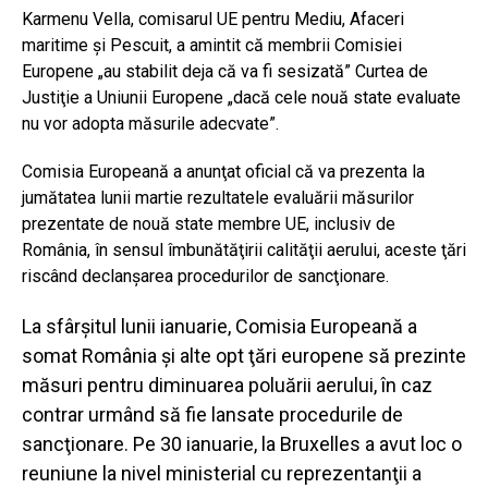
Karmenu Vella, comisarul UE pentru Mediu, Afaceri
maritime şi Pescuit, a amintit că membrii Comisiei
Europene „au stabilit deja că va fi sesizată” Curtea de
Justiţie a Uniunii Europene „dacă cele nouă state evaluate
nu vor adopta măsurile adecvate”.
Comisia Europeană a anunţat oficial că va prezenta la
jumătatea lunii martie rezultatele evaluării măsurilor
prezentate de nouă state membre UE, inclusiv de
România, în sensul îmbunătăţirii calităţii aerului, aceste ţări
riscând declanşarea procedurilor de sancţionare.
La sfârşitul lunii ianuarie, Comisia Europeană a
somat România şi alte opt ţări europene să prezinte
măsuri pentru diminuarea poluării aerului, în caz
contrar urmând să fie lansate procedurile de
sancţionare. Pe 30 ianuarie, la Bruxelles a avut loc o
reuniune la nivel ministerial cu reprezentanţii a