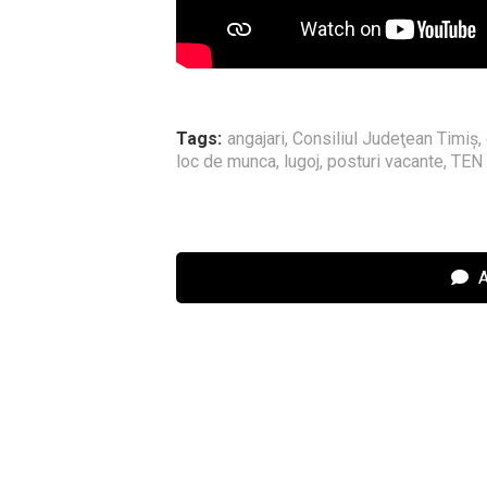
Tags:
angajari
,
Consiliul Judeţean Timiş
,
loc de munca
,
lugoj
,
posturi vacante
,
TEN
A