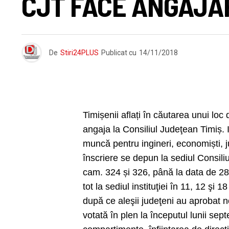
CJT FACE ANGAJĂ
De
Stiri24PLUS
Publicat cu
14/11/2018
Timișenii aflați în căutarea unui loc
angaja la Consiliul Judeţean Timiș. I
muncă pentru ingineri, economiști, ju
înscriere se depun la sediul Consil
cam. 324 și 326, până la data de 28 
tot la sediul instituţiei în 11, 12 ş
după ce aleşii judeţeni au aprobat n
votată în plen la începutul lunii se