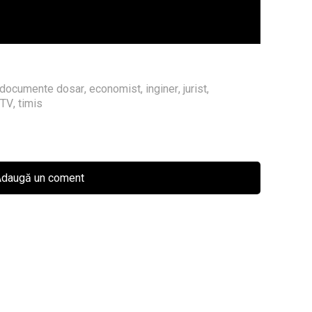
documente dosar
,
economist
,
inginer
,
jurist
,
 TV
,
timis
daugă un coment