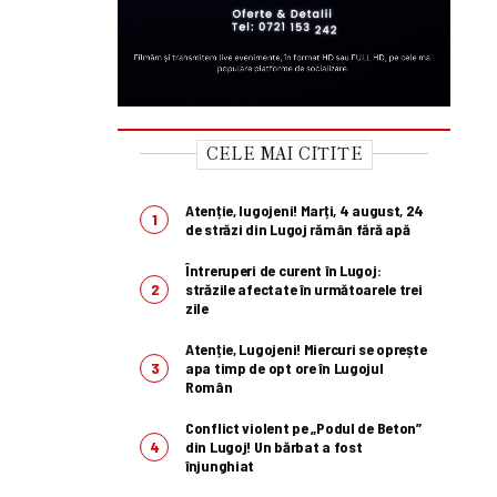
CELE MAI CITITE
Atenție, lugojeni! Marți, 4 august, 24
de străzi din Lugoj rămân fără apă
Întreruperi de curent în Lugoj:
străzile afectate în următoarele trei
zile
Atenție, Lugojeni! Miercuri se oprește
apa timp de opt ore în Lugojul
Român
Conflict violent pe „Podul de Beton”
din Lugoj! Un bărbat a fost
înjunghiat