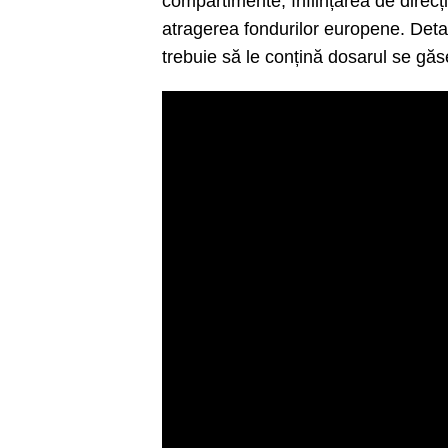
compartimente, înființarea de direcț
atragerea fondurilor europene. Detal
trebuie să le conțină dosarul se gă