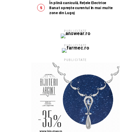
În plină caniculă, Rețele Electrice
Banat oprește curentul în mai multe
zone din Lugoj
PUBLICITATE
PUBLICITATE
PUBLICITATE