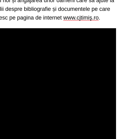
ii noi și angajarea unor oameni care să ajute la
ii despre bibliografie și documentele pe care
sesc pe pagina de internet
www.cjtimiş.ro
.