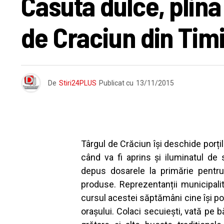
Casuta dulce, plina 
de Craciun din Tim
De
Stiri24PLUS
Publicat cu
13/11/2015
Târgul de Crăciun își deschide porți
când va fi aprins și iluminatul de
depus dosarele la primărie pentru
produse. Reprezentanții municipalită
cursul acestei săptămâni cine își po
orașului. Colaci secuiești, vată pe bă