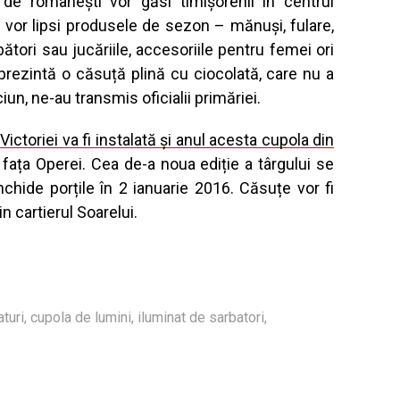
e de românești vor găsi timișorenii în centrul
u vor lipsi produsele de sezon – mănuși, fulare,
ători sau jucăriile, accesoriile pentru femei ori
prezintă o căsuță plină cu ciocolată, care nu a
un, ne-au transmis oficialii primăriei.
 Victoriei va fi instalată și anul acesta cupola din
fața Operei. Cea de-a noua ediție a târgului se
nchide porțile în 2 ianuarie 2016. Căsuțe vor fi
n cartierul Soarelui.
turi
,
cupola de lumini
,
iluminat de sarbatori
,