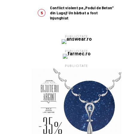
Conflict violent pe „Podul de Beton”
din Lugoj! Un bărbat a fost
înjunghiat
PUBLICITATE
PUBLICITATE
PUBLICITATE