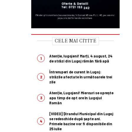
CELE MAI CITITE
Atenție, lugojeni! Marți, 4 august, 24
de străzi din Lugoj rămân fără apă
Întreruperi de curent în Lugoj:
străzile afectate în următoarele trei
zile
Atenție, Lugojeni! Miercuri se oprește
apa timp de opt ore în Lugojul
Român
[VIDEO] Ștrandul Municipal din Lugoj
se redeschide după șapte ani.
Primele bazine vor fi disponibile din
25 iulie