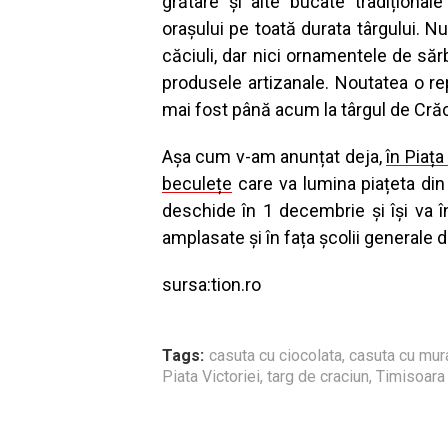
grătare și alte bucate tradițional
orașului pe toată durata târgului. N
căciuli, dar nici ornamentele de sărb
produsele artizanale. Noutatea o re
mai fost până acum la târgul de Crăci
Așa cum v-am anunțat deja,
în Piața
beculețe
care va lumina piațeta din 
deschide în 1 decembrie și își va î
amplasate și în fața școlii generale di
sursa:tion.ro
Tags:
casuta cu ciocolata
,
casuta cu mura
Piata Victoriei
,
targ de craciun
,
Timisoara